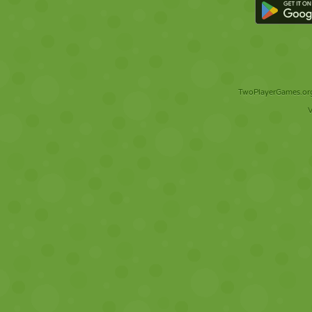
TwoPlayerGames.org 
V