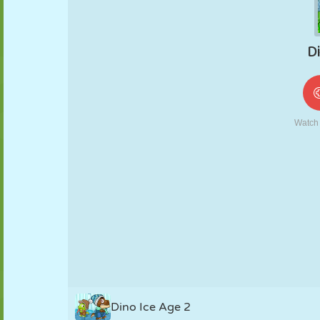
FANTOCHE
QUEBRA-
REAÇÃO
RETRÔ
ROBÔ
CABEÇA
ESTRATÉGIA
ACROBACIA
TANQUE
TÊNIS
JOGO DA
VELHA
Dino Ice Age 2