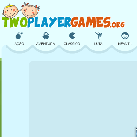
AÇÃO
AVENTURA
CLÁSSICO
LUTA
INFANTIL
3D
AVIÃO
ALIEN
EQUILÍBRIO
BASQUETE
CASTELO
XADREZ
CRAZY
DEFESA
DINOSSAURO
MENINAS
GOLFE
PULAR
MATEMÁTICA
LABIRINTO