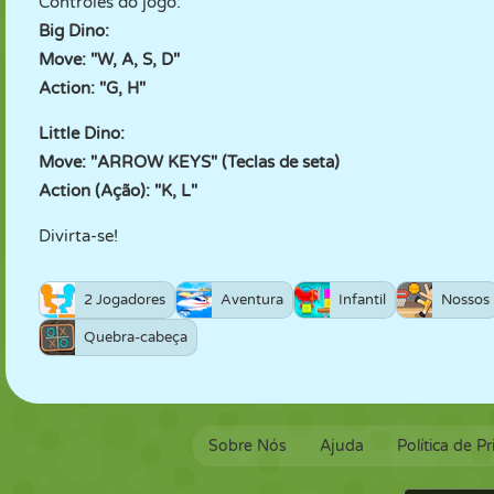
Controles do jogo:
Big Dino:
Move: "W, A, S, D"
Action: "G, H"
Little Dino:
Move: "ARROW KEYS" (Teclas de seta)
Action (Ação): "K, L"
Divirta-se!
2 Jogadores
Aventura
Infantil
Nossos
Quebra-cabeça
Sobre Nós
Ajuda
Política de P