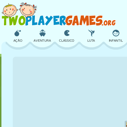
AÇÃO
AVENTURA
CLÁSSICO
LUTA
INFANTIL
3D
AVIÃO
ALIEN
EQUILÍBRIO
BASQUETE
CASTELO
XADREZ
CRAZY
DEFESA
DINOSSAURO
MENINAS
GOLFE
PULAR
MATEMÁTICA
LABIRINTO