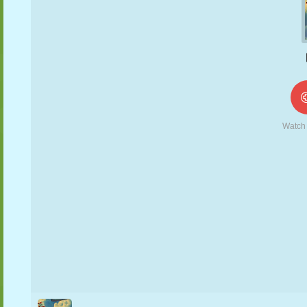
FANTOCHE
QUEBRA-
REAÇÃO
RETRÔ
ROBÔ
CABEÇA
ESTRATÉGIA
ACROBACIA
TANQUE
TÊNIS
JOGO DA
VELHA