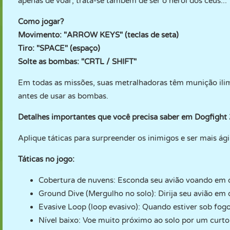
apenas de voar; trata-se também de ser o herói dos céus...
Como jogar?
Movimento: "ARROW KEYS" (teclas de seta)
Tiro: "SPACE" (espaço)
Solte as bombas: "CRTL / SHIFT"
Em todas as missões, suas metralhadoras têm munição ilim
antes de usar as bombas.
Detalhes importantes que você precisa saber em Dogfight 
Aplique táticas para surpreender os inimigos e ser mais ági
Táticas no jogo:
Cobertura de nuvens: Esconda seu avião voando em d
Ground Dive (Mergulho no solo): Dirija seu avião em
Evasive Loop (loop evasivo): Quando estiver sob fogo 
Nível baixo: Voe muito próximo ao solo por um curto 