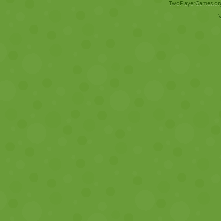
TwoPlayerGames.org 
V