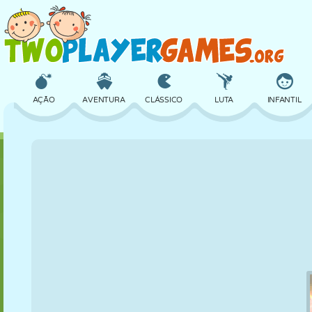
AÇÃO
AVENTURA
CLÁSSICO
LUTA
INFANTIL
3D
AVIÃO
ALIEN
EQUILÍBRIO
BASQUETE
CASTELO
XADREZ
CRAZY
DEFESA
DINOSSAURO
MENINAS
GOLFE
PULAR
MATEMÁTICA
LABIRINTO