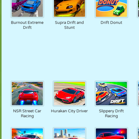
Burnout Extreme
Supra Drift and
Drift Donut
Drift
Stunt
NSR Street Car
Hurakan City Driver
Slippery Drift
Racing
Racing