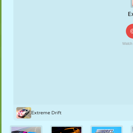
FANTOCHE
QUEBRA-
REAÇÃO
RETRÔ
ROBÔ
CABEÇA
ESTRATÉGIA
ACROBACIA
TANQUE
TÊNIS
JOGO DA
VELHA
Extreme Drift