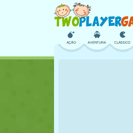
AÇÃO
AVENTURA
CLÁSSICO
3D
AVIÃO
ALIEN
CASTELO
XADREZ
CRAZY
MENINAS
GOLFE
PULAR