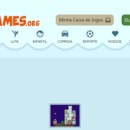
Minha Caixa de Jogos
LUTA
INFANTIL
CORRIDA
ESPORTE
NOSSOS
EQUILÍBRIO
BASQUETE
BATALHA
BILHAR
TABULEIRO
DEFESA
DINOSSAURO
DIRIGIR
EDUCACIONAL
ESCAPE
MATEMÁTICA
LABIRINTO
MONSTRO
MOTO
ONLINE