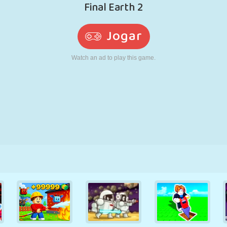
RETRÔ
ROBÔ
CORRER
ESCOLA
TIRO
TÊNIS
JOGO DA
TOUCH SCREEN
TORRE
CAMINHÃO
VELHA