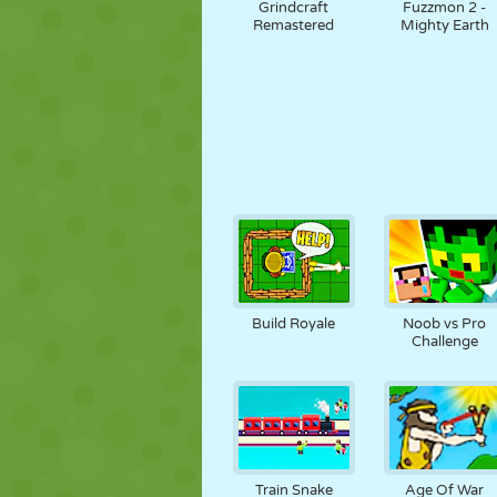
Grindcraft
Fuzzmon 2 -
Remastered
Mighty Earth
Build Royale
Noob vs Pro
Challenge
Train Snake
Age Of War