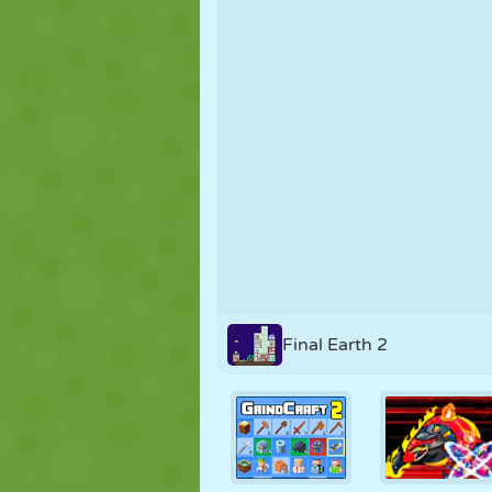
FANTOCHE
QUEBRA-
REAÇÃO
CABEÇA
ESTRATÉGIA
ACROBACIA
TANQUE
Final Earth 2