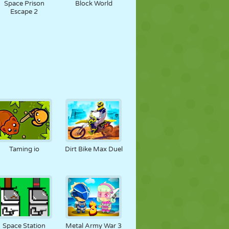
Space Prison
Block World
Escape 2
Taming io
Dirt Bike Max Duel
Space Station
Metal Army War 3