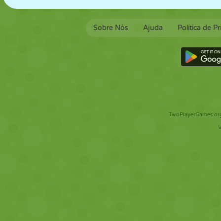
Sobre Nós
Ajuda
Política de P
TwoPlayerGames.org 
V