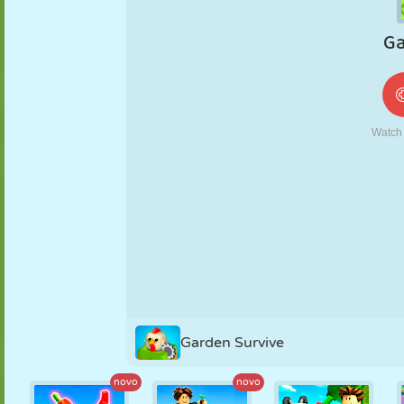
FANTOCHE
QUEBRA-
REAÇÃO
RETRÔ
ROBÔ
CABEÇA
ESTRATÉGIA
ACROBACIA
TANQUE
TÊNIS
JOGO DA
VELHA
Garden Survive
novo
novo