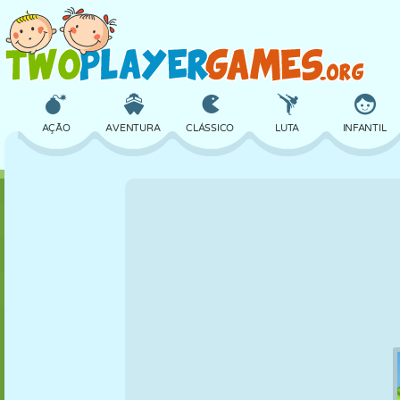
AÇÃO
AVENTURA
CLÁSSICO
LUTA
INFANTIL
3D
AVIÃO
ALIEN
EQUILÍBRIO
BASQUETE
CASTELO
XADREZ
CRAZY
DEFESA
DINOSSAURO
MENINAS
GOLFE
PULAR
MATEMÁTICA
LABIRINTO