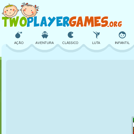
AÇÃO
AVENTURA
CLÁSSICO
LUTA
INFANTIL
3D
AVIÃO
ALIEN
EQUILÍBRIO
BASQUETE
CASTELO
XADREZ
CRAZY
DEFESA
DINOSSAURO
MENINAS
GOLFE
PULAR
MATEMÁTICA
LABIRINTO