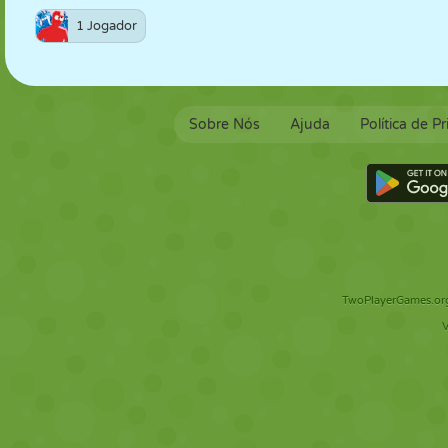
1 Jogador
Sobre Nós
Ajuda
Política de P
TwoPlayerGames.org 
V