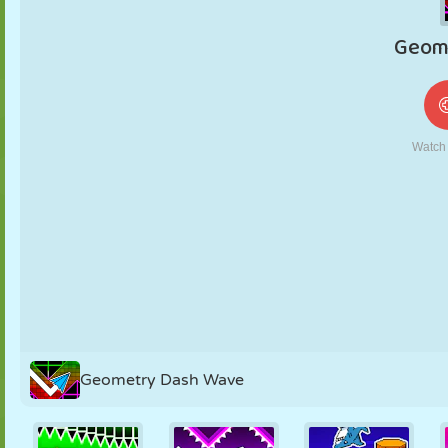
FANTOCHE
QUEBRA-
REAÇÃO
RETRÔ
ROBÔ
CABEÇA
ESTRATÉGIA
ACROBACIA
TANQUE
TÊNIS
JOGO DA
VELHA
Geometry Dash Wave