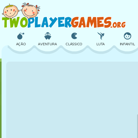
AÇÃO
AVENTURA
CLÁSSICO
LUTA
INFANTIL
3D
AVIÃO
ALIEN
EQUILÍBRIO
BASQUETE
CASTELO
XADREZ
CRAZY
DEFESA
DINOSSAUR
MENINAS
GOLFE
PULAR
MATEMÁTICA
LABIRINTO