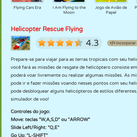
Flying Cars Era
I Am Flying to the
Jogo de Avião de
P
Moon
Papel
Helicopter Rescue Flying
4.3
Incorporar
Prepare-se para viajar para as terras tropicais com seu hel
você fará as missões de resgate de helicóptero consiste em
poderá voar livremente ou realizar algumas missões. As mi
pode ir e fazer missões voando nesses pontos com seu heli
pode desbloquear alguns helicópteros de estilos diferentes
simulador de voo!
Controles do jogo:
Move: teclas "W,A,S,D" ou "ARROW"
Slide Left/Right: "Q,E"
Go Up: "L-SHIFT"