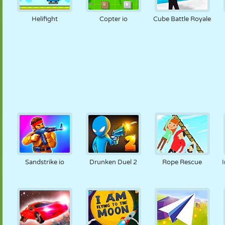
Helifight
Copter io
Cube Battle Royale
Sandstrike io
Drunken Duel 2
Rope Rescue