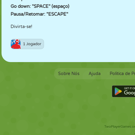
Go down: "SPACE" (espaço)
Pausa/Retomar: "ESCAPE"
Divirta-se!
1 Jogador
Sobre Nós
Ajuda
Política de 
TwoPlayerGames.org