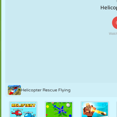
FANTOCHE
QUEBRA-
REAÇÃO
RETRÔ
ROBÔ
CABEÇA
ESTRATÉGIA
ACROBACIA
TANQUE
TÊNIS
JOGO DA
VELHA
Helicopter Rescue Flying