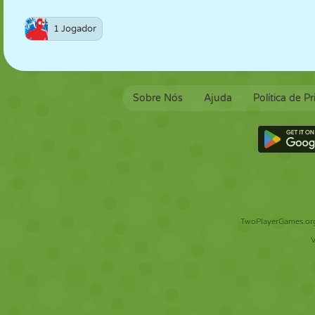
1 Jogador
Sobre Nós
Ajuda
Política de P
TwoPlayerGames.org 
V