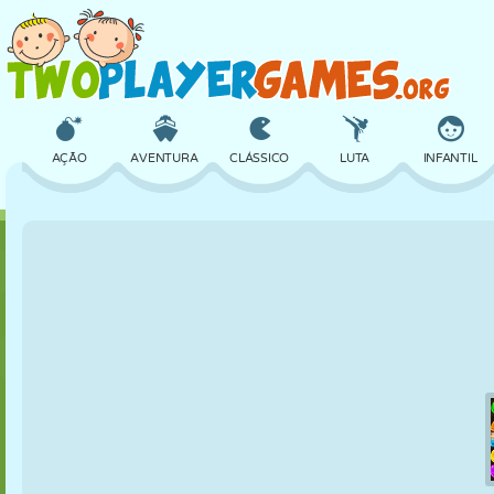
AÇÃO
AVENTURA
CLÁSSICO
LUTA
INFANTIL
3D
AVIÃO
ALIEN
EQUILÍBRIO
BASQUETE
CASTELO
XADREZ
CRAZY
DEFESA
DINOSSAURO
MENINAS
GOLFE
PULAR
MATEMÁTICA
LABIRINTO