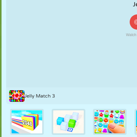
FANTOCHE
QUEBRA-
REAÇÃO
RETRÔ
ROBÔ
CABEÇA
ESTRATÉGIA
ACROBACIA
TANQUE
TÊNIS
JOGO DA
VELHA
Jelly Match 3