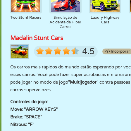
Two Stunt Racers
Simulação de
Luxury Highway
Acidente de Hiper
Cars
Carros
Madalin Stunt Cars
4.5
Incorporar
Os carros mais rápidos do mundo estão esperando por vo
esses carros. Você pode fazer super acrobacias em uma aren
pode jogar no modo de jogo
"Multijogador
" contra pessoas
carros supervelozes.
Controles do jogo:
Move: "ARROW KEYS"
Brake: "SPACE"
Nitrous: "F"