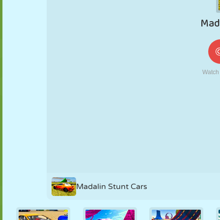
FANTOCHE
QUEBRA-
REAÇÃO
RETRÔ
ROBÔ
CABEÇA
ESTRATÉGIA
ACROBACIA
TANQUE
TÊNIS
JOGO DA
VELHA
Madalin Stunt Cars