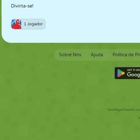
Divirta-se!
1 Jogador
Sobre Nós
Ajuda
Política de P
TwoPlayerGames.org 
V