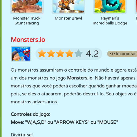
Monster Truck
Monster Brawl
Rayman's
Stunt Racing
Incrediballs Dodge
Monsters.io
4.2
Incorporar
Os monstros assumiram o controle do mundo e agora estã
um dos monstros no jogo
Monsters.io
. Não haverá apena
monstros que você poderá escolher quando ganhar moedas 
pois, se eles o atacarem, poderão destruí-lo. Seu objetivo 
monstros adversários.
Controles do jogo:
Move: "W,A,S,D" ou "ARROW KEYS" ou "MOUSE"
Divirta-se!