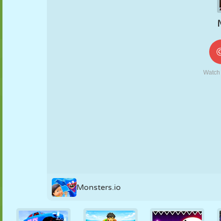
FANTOCHE
QUEBRA-
REAÇÃO
RETRÔ
ROBÔ
CABEÇA
ESTRATÉGIA
ACROBACIA
TANQUE
TÊNIS
JOGO DA
VELHA
Monsters.io