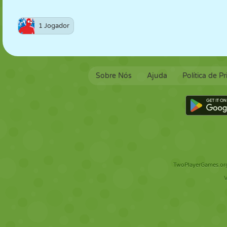
1 Jogador
Sobre Nós
Ajuda
Política de P
TwoPlayerGames.org 
V