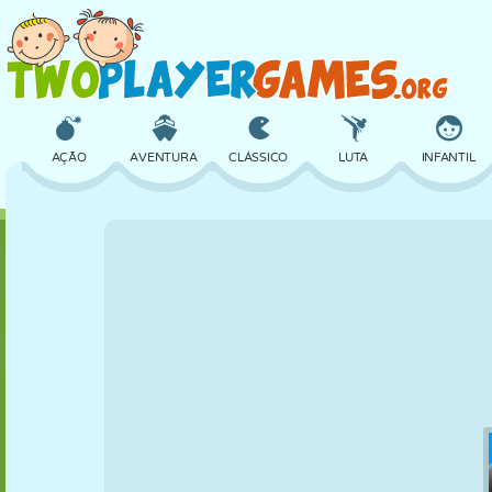
AÇÃO
AVENTURA
CLÁSSICO
LUTA
INFANTIL
3D
AVIÃO
ALIEN
EQUILÍBRIO
BASQUETE
CASTELO
XADREZ
CRAZY
DEFESA
DINOSSAURO
MENINAS
GOLFE
PULAR
MATEMÁTICA
LABIRINTO