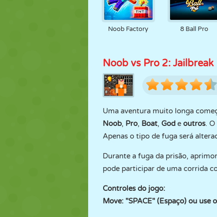
Noob Factory
8 Ball Pro
Noob vs Pro 2: Jailbreak
Uma aventura muito longa começ
Noob
,
Pro
,
Boat
,
God
e
outros
. O
Apenas o tipo de fuga será altera
Durante a fuga da prisão, aprimor
pode participar de uma corrida 
Controles do jogo:
Move: "SPACE" (Espaço) ou use 