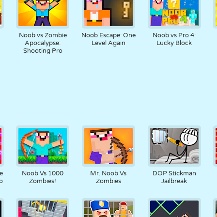
Noob vs Zombie
Noob Escape: One
Noob vs Pro 4:
Apocalypse:
Level Again
Lucky Block
Shooting Pro
e
Noob Vs 1000
Mr. Noob Vs
DOP Stickman
o
Zombies!
Zombies
Jailbreak