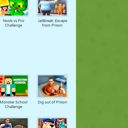
Noob vs Pro
JailBreak: Escape
Challenge
from Prison
Monster School
Dig out of Prison
Challenge