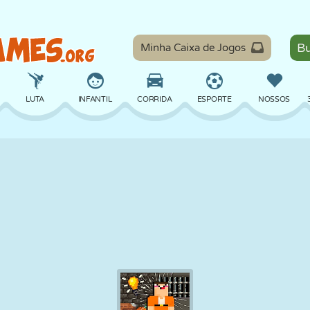
Minha Caixa de Jogos
LUTA
INFANTIL
CORRIDA
ESPORTE
NOSSOS
EQUILÍBRIO
BASQUETE
BATALHA
BILHAR
TABULEIRO
DEFESA
DINOSSAURO
DIRIGIR
EDUCACIONAL
ESCAPE
MATEMÁTICA
LABIRINTO
MONSTRO
MOTO
ONLINE