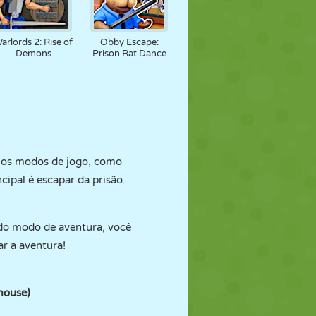
arlords 2: Rise of
Obby Escape:
Demons
Prison Rat Dance
rios modos de jogo, como
cipal é escapar da prisão.
m do modo de aventura, você
r a aventura!
mouse)