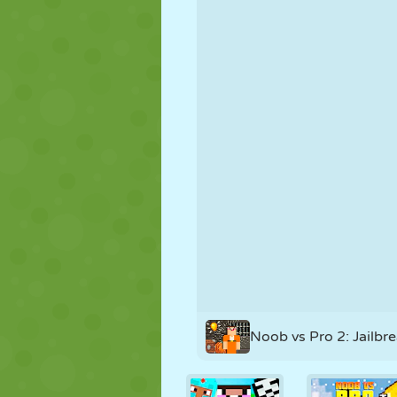
FANTOCHE
QUEBRA-
REAÇÃO
CABEÇA
ESTRATÉGIA
ACROBACIA
TANQUE
Noob vs Pro 2: Jailbr