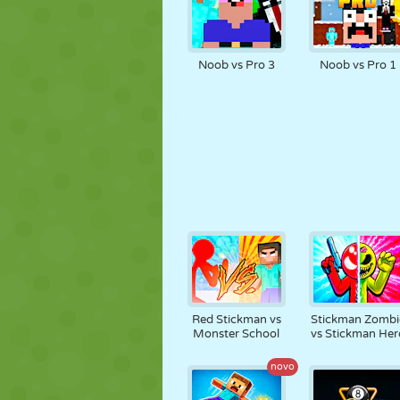
Noob vs Pro 3
Noob vs Pro 1
Red Stickman vs
Stickman Zombi
Monster School
vs Stickman Her
novo