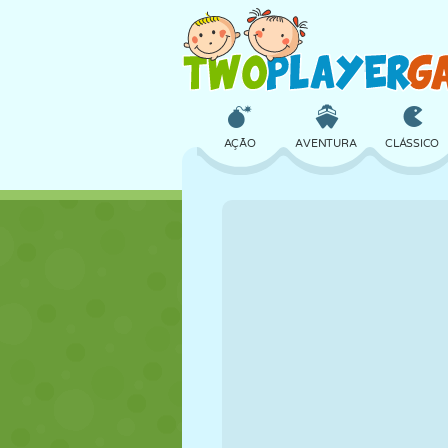
AÇÃO
AVENTURA
CLÁSSICO
3D
AVIÃO
ALIEN
CASTELO
XADREZ
CRAZY
MENINAS
GOLFE
PULAR