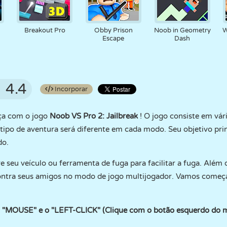
Breakout Pro
Obby Prison
Noob in Geometry
W
Escape
Dash
4.4
Incorporar
a com o jogo
Noob VS Pro 2: Jailbreak
! O jogo consiste em vá
 tipo de aventura será diferente em cada modo. Seu objetivo prin
do.
e seu veículo ou ferramenta de fuga para facilitar a fuga. Alé
contra seus amigos no modo de jogo multijogador. Vamos começa
o "MOUSE" e o "LEFT-CLICK" (Clique com o botão esquerdo do 