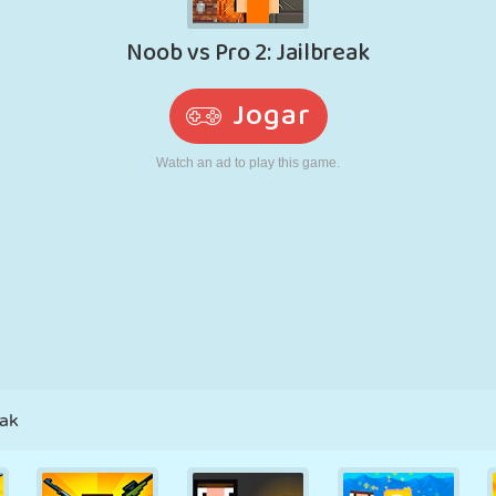
RETRÔ
ROBÔ
CORRER
ESCOLA
TIRO
TÊNIS
JOGO DA
TOUCH SCREEN
TORRE
CAMINHÃO
VELHA
eak