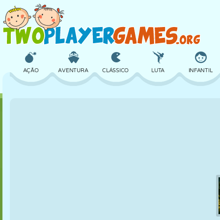
AÇÃO
AVENTURA
CLÁSSICO
LUTA
INFANTIL
3D
AVIÃO
ALIEN
EQUILÍBRIO
BASQUETE
CASTELO
XADREZ
CRAZY
DEFESA
DINOSSAURO
MENINAS
GOLFE
PULAR
MATEMÁTICA
LABIRINTO