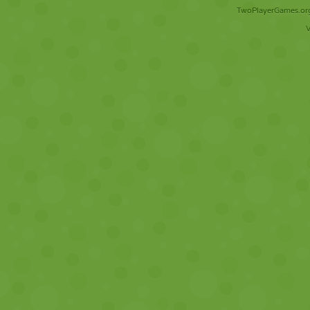
TwoPlayerGames.org 
V