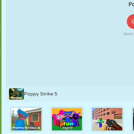
FANTOCHE
QUEBRA-
REAÇÃO
RETRÔ
ROBÔ
CABEÇA
ESTRATÉGIA
ACROBACIA
TANQUE
TÊNIS
JOGO DA
VELHA
Poppy Strike 5