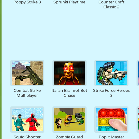
Poppy Strike 3
Sprunki Playtime
Counter Craft
Classic 2
Combat Strike
Italian Brainrot Bot
Strike Force Heroes
Multiplayer
Chase
3
Squid Shooter
Zombie Guard
Pop it Master