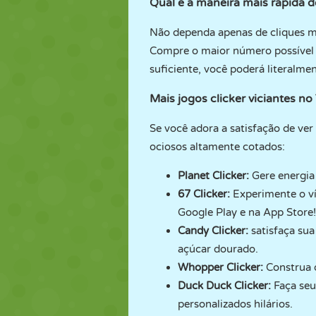
Qual é a maneira mais rápida de
Não dependa apenas de cliques ma
Compre o maior número possível
suficiente, você poderá literalme
Mais jogos clicker viciantes 
Se você adora a satisfação de ve
ociosos altamente cotados:
Planet Clicker
:
Gere energia 
67 Clicker
:
Experimente o ví
Google Play e na App Store!
Candy Clicker
:
satisfaça su
açúcar dourado.
Whopper Clicker
:
Construa o
Duck Duck Clicker
:
Faça seu
personalizados hilários.