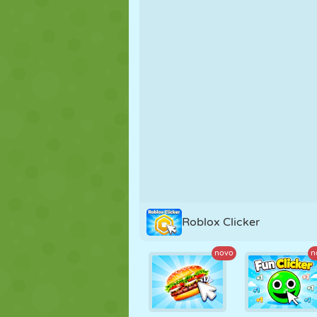
FANTOCHE
QUEBRA-
REAÇÃO
CABEÇA
ESTRATÉGIA
ACROBACIA
TANQUE
Roblox Clicker
novo
n