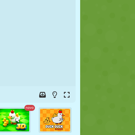
FUTEBOL
ESPAÇO
STICKMAN
GUERRA
LUTA LIVRE
ZUMBI
novo