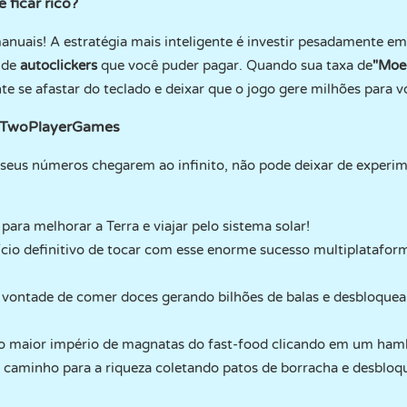
 ficar rico?
nuais! A estratégia mais inteligente é investir pesadamente em 
 de
autoclickers
que você puder pagar. Quando sua taxa de
"Moe
nte se afastar do teclado e deixar que o jogo gere milhões para
no TwoPlayerGames
r seus números chegarem ao infinito, não pode deixar de experim
para melhorar a Terra e viajar pelo sistema solar!
cio definitivo de tocar com esse enorme sucesso multiplataform
a vontade de comer doces gerando bilhões de balas e desbloqu
 maior império de magnatas do fast-food clicando em um hambú
 caminho para a riqueza coletando patos de borracha e desblo