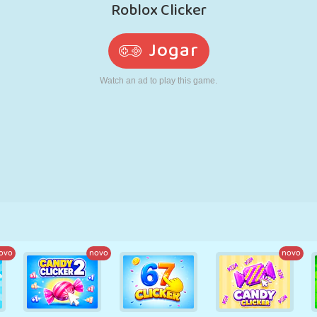
RETRÔ
ROBÔ
CORRER
ESCOLA
TIRO
TÊNIS
JOGO DA
TOUCH SCREEN
TORRE
CAMINHÃO
VELHA
ovo
novo
novo