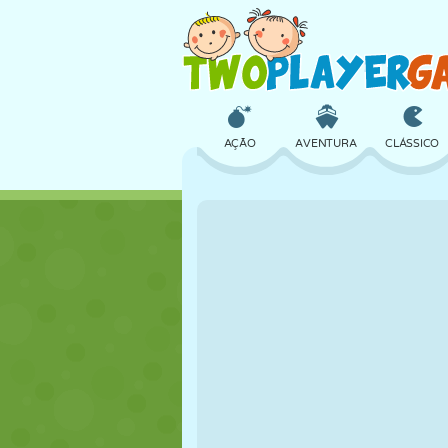
AÇÃO
AVENTURA
CLÁSSICO
3D
AVIÃO
ALIEN
CASTELO
XADREZ
CRAZY
MENINAS
GOLFE
PULAR