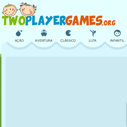
AÇÃO
AVENTURA
CLÁSSICO
LUTA
INFANTIL
3D
AVIÃO
ALIEN
EQUILÍBRIO
BASQUETE
CASTELO
XADREZ
CRAZY
DEFESA
DINOSSAUR
MENINAS
GOLFE
PULAR
MATEMÁTICA
LABIRINTO