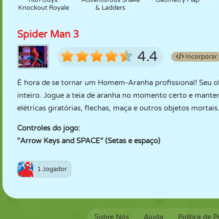
Run Guys:
Adventurous Snake
Geometry Flap
Knockout Royale
& Ladders
Spider Man 3
4.4
Incorporar
É hora de se tornar um Homem-Aranha profissional! Seu o
inteiro. Jogue a teia de aranha no momento certo e manten
elétricas giratórias, flechas, maça e outros objetos mortais
Controles do jogo:
"Arrow Keys and SPACE" (Setas e espaço)
1 Jogador
Sobre Nós
Ajuda
Política de 