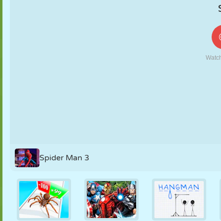
FANTOCHE
QUEBRA-
REAÇÃO
RETRÔ
ROBÔ
CABEÇA
ESTRATÉGIA
ACROBACIA
TANQUE
TÊNIS
JOGO DA
VELHA
Spider Man 3