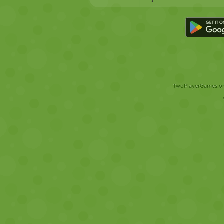
TwoPlayerGames.org