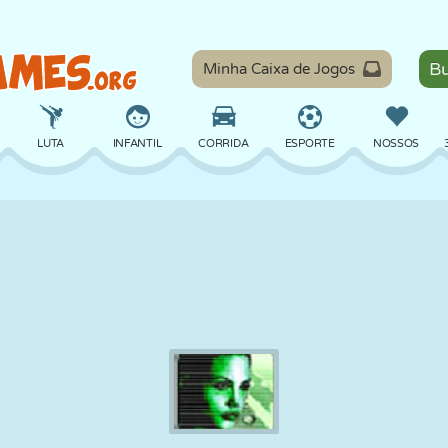
Minha Caixa de Jogos
LUTA
INFANTIL
CORRIDA
ESPORTE
NOSSOS
EQUILÍBRIO
BASQUETE
BATALHA
BILHAR
TABULEIRO
DEFESA
DINOSSAURO
DIRIGIR
EDUCACIONAL
ESCAPE
MATEMÁTICA
LABIRINTO
MONSTRO
MOTO
ONLINE