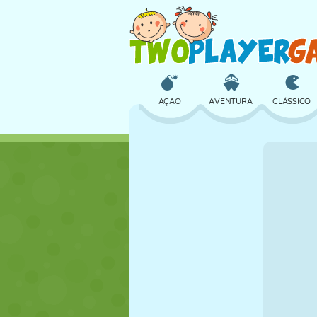
AÇÃO
AVENTURA
CLÁSSICO
3D
AVIÃO
ALIEN
CASTELO
XADREZ
CRAZY
MENINAS
GOLFE
PULAR