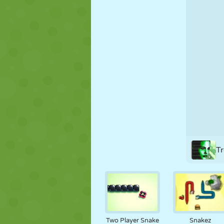
FANTOCHE
QUEBRA-
REAÇÃO
CABEÇA
ESTRATÉGIA
ACROBACIA
TANQUE
T
Two Player Snake
Snakez