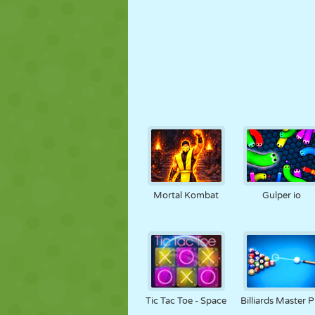
Mortal Kombat
Gulper io
Tic Tac Toe - Space
Billiards Master P