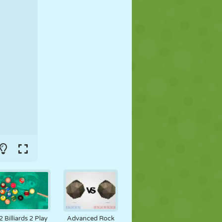
FUTEBOL
ESPAÇO
STICKMAN
GUERRA
LUTA LIVRE
ZUMBI
2 Billiards 2 Play
Advanced Rock