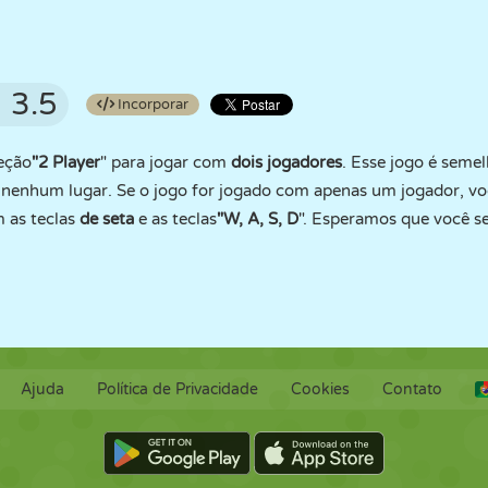
3.5
Incorporar
seção
"2 Player
" para jogar com
dois jogadores
. Esse jogo é seme
nenhum lugar. Se o jogo for jogado com apenas um jogador, voc
 as teclas
de seta
e as teclas
"W, A, S, D
". Esperamos que você se 
Ajuda
Política de Privacidade
Cookies
Contato