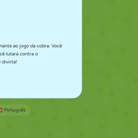
lhante ao jogo da cobra. Você
ê lutará contra o
divirta!
Português