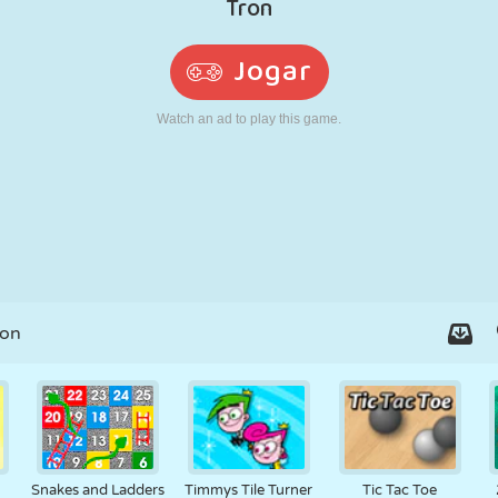
RETRÔ
ROBÔ
CORRER
ESCOLA
TIRO
TÊNIS
JOGO DA
TOUCH SCREEN
TORRE
CAMINHÃO
VELHA
ron
Snakes and Ladders
Timmys Tile Turner
Tic Tac Toe