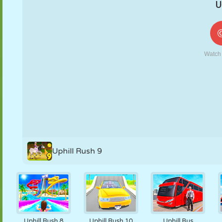
FANTOCHE
QUEBRA-
REAÇÃO
RETRÔ
ROBÔ
CABEÇA
ESTRATÉGIA
ACROBACIA
TANQUE
TÊNIS
JOGO DA
VELHA
Uphill Rush 9
Uphill Rush 8
Uphill Rush 10
Uphill Bus