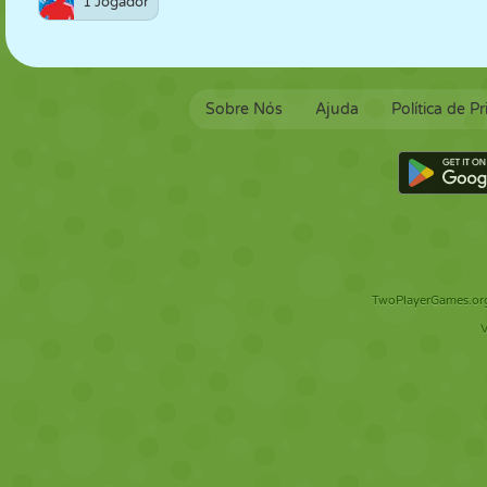
1 Jogador
Sobre Nós
Ajuda
Política de P
TwoPlayerGames.org 
V