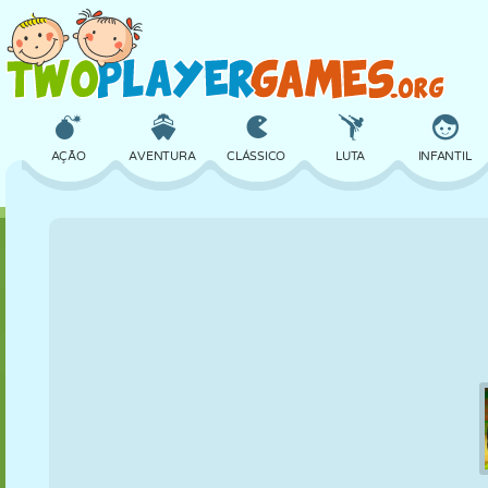
AÇÃO
AVENTURA
CLÁSSICO
LUTA
INFANTIL
3D
AVIÃO
ALIEN
EQUILÍBRIO
BASQUETE
CASTELO
XADREZ
CRAZY
DEFESA
DINOSSAURO
MENINAS
GOLFE
PULAR
MATEMÁTICA
LABIRINTO