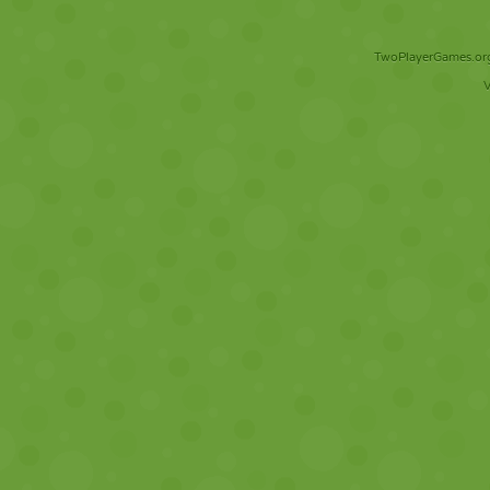
TwoPlayerGames.org 
V