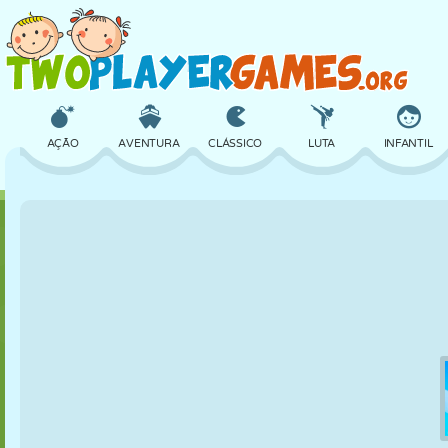
AÇÃO
AVENTURA
CLÁSSICO
LUTA
INFANTIL
3D
AVIÃO
ALIEN
EQUILÍBRIO
BASQUETE
CASTELO
XADREZ
CRAZY
DEFESA
DINOSSAURO
MENINAS
GOLFE
PULAR
MATEMÁTICA
LABIRINTO