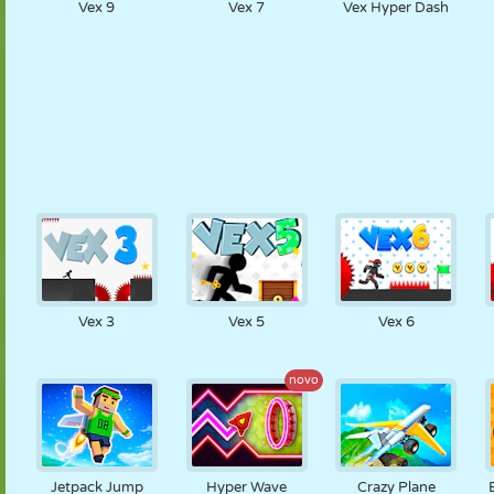
Vex 9
Vex 7
Vex Hyper Dash
Vex 3
Vex 5
Vex 6
novo
Jetpack Jump
Hyper Wave
Crazy Plane