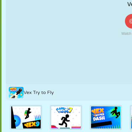
FANTOCHE
QUEBRA-
REAÇÃO
RETRÔ
ROBÔ
CABEÇA
ESTRATÉGIA
ACROBACIA
TANQUE
TÊNIS
JOGO DA
VELHA
Vex Try to Fly