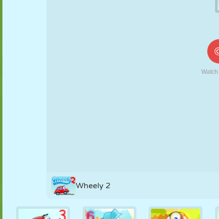
FANTOCHE
QUEBRA-
REAÇÃO
RETRÔ
ROBÔ
CABEÇA
ESTRATÉGIA
ACROBACIA
TANQUE
TÊNIS
JOGO DA
VELHA
Wheely 2