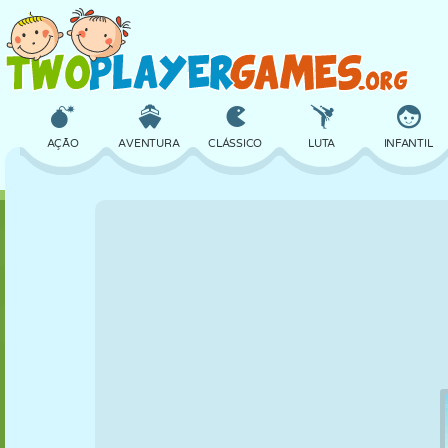
AÇÃO
AVENTURA
CLÁSSICO
LUTA
INFANTIL
3D
AVIÃO
ALIEN
EQUILÍBRIO
BASQUETE
CASTELO
XADREZ
CRAZY
DEFESA
DINOSSAURO
MENINAS
GOLFE
PULAR
MATEMÁTICA
LABIRINTO