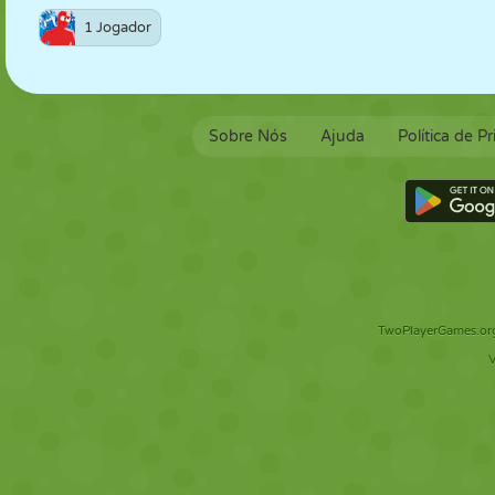
1 Jogador
Sobre Nós
Ajuda
Política de P
TwoPlayerGames.org 
V