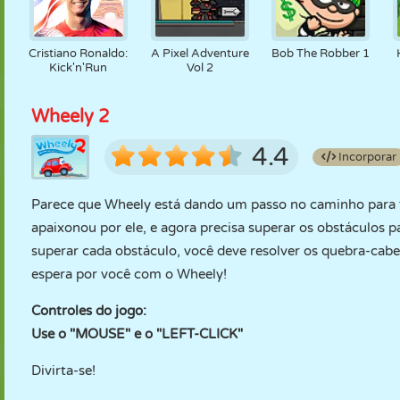
Cristiano Ronaldo:
A Pixel Adventure
Bob The Robber 1
Kick'n'Run
Vol 2
Wheely 2
4.4
Incorporar
Parece que Wheely está dando um passo no caminho para f
apaixonou por ele, e agora precisa superar os obstáculos 
superar cada obstáculo, você deve resolver os quebra-cab
espera por você com o Wheely!
Controles do jogo:
Use o "MOUSE" e o "LEFT-CLICK"
Divirta-se!