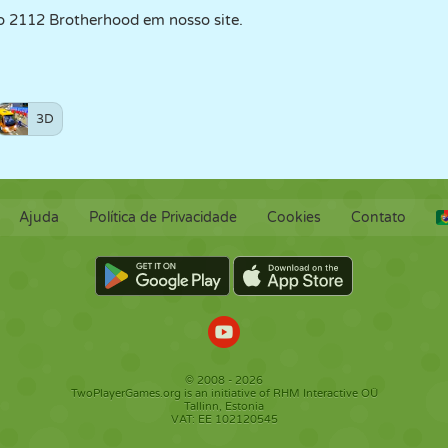
o 2112 Brotherhood em nosso site.
3D
Ajuda
Política de Privacidade
Cookies
Contato
© 2008 - 2026
TwoPlayerGames.org is an initiative of RHM Interactive OÜ
Tallinn, Estonia
VAT: EE 102120545