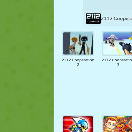
FANTOCHE
QUEBRA-
REAÇÃO
CABEÇA
2112 Coopera
ESTRATÉGIA
ACROBACIA
TANQUE
2112 Cooperation
2112 Cooperati
2
3