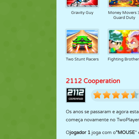
Gravity Guy
Money Movers 3
Guard Duty
Two Stunt Racers
Fighting Brother
2112 Cooperation
Os anos se passaram e agora est
começa novamente no TwoPlayerGa
O
jogador 1
joga com o
"MOUSE
"