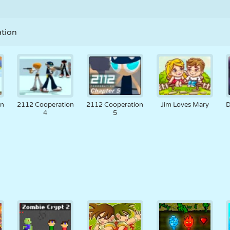
RETRÔ
ROBÔ
CORRER
ESCOLA
TIRO
tion
TÊNIS
JOGO DA
TOUCH SCREEN
TORRE
CAMINHÃO
VELHA
on
2112 Cooperation
2112 Cooperation
Jim Loves Mary
D
4
5