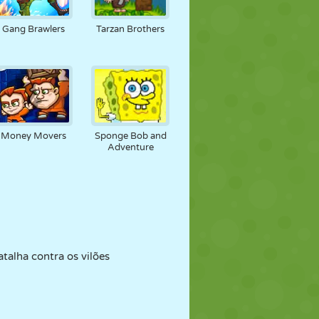
Gang Brawlers
Tarzan Brothers
Money Movers
Sponge Bob and
Adventure
alha contra os vilões