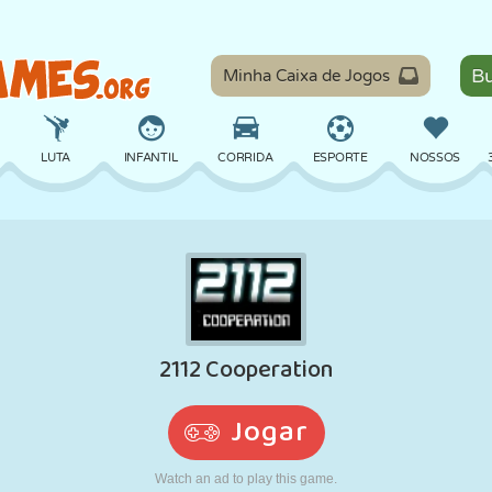
Minha Caixa de Jogos
LUTA
INFANTIL
CORRIDA
ESPORTE
NOSSOS
EQUILÍBRIO
BASQUETE
BATALHA
BILHAR
TABULEIRO
DEFESA
DINOSSAURO
DIRIGIR
EDUCACIONAL
ESCAPE
MATEMÁTICA
LABIRINTO
MONSTRO
MOTO
ONLINE