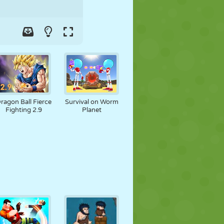
FUTEBOL
ESPAÇO
STICKMAN
GUERRA
LUTA LIVRE
ZUMBI
ragon Ball Fierce
Survival on Worm
Fighting 2.9
Planet