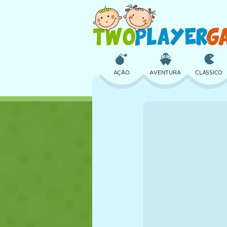
AÇÃO
AVENTURA
CLÁSSICO
3D
AVIÃO
ALIEN
CASTELO
XADREZ
CRAZY
MENINAS
GOLFE
PULAR