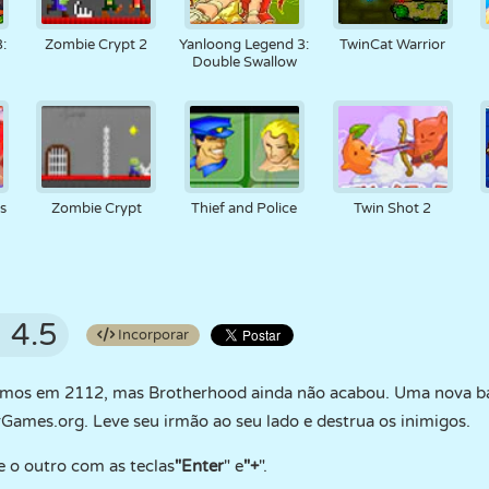
:
Zombie Crypt 2
Yanloong Legend 3:
TwinCat Warrior
Double Swallow
s
Zombie Crypt
Thief and Police
Twin Shot 2
4.5
Incorporar
amos em 2112, mas Brotherhood ainda não acabou. Uma nova bat
mes.org. Leve seu irmão ao seu lado e destrua os inimigos.
 e o outro com as teclas
"Enter
" e
"+
".