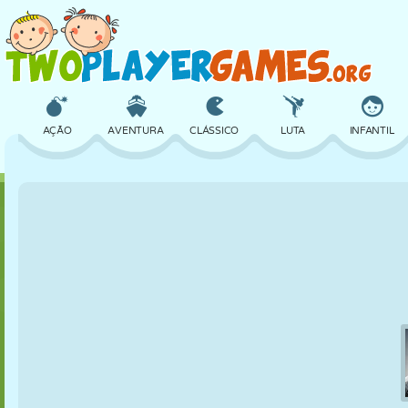
AÇÃO
AVENTURA
CLÁSSICO
LUTA
INFANTIL
3D
AVIÃO
ALIEN
EQUILÍBRIO
BASQUETE
CASTELO
XADREZ
CRAZY
DEFESA
DINOSSAURO
MENINAS
GOLFE
PULAR
MATEMÁTICA
LABIRINTO