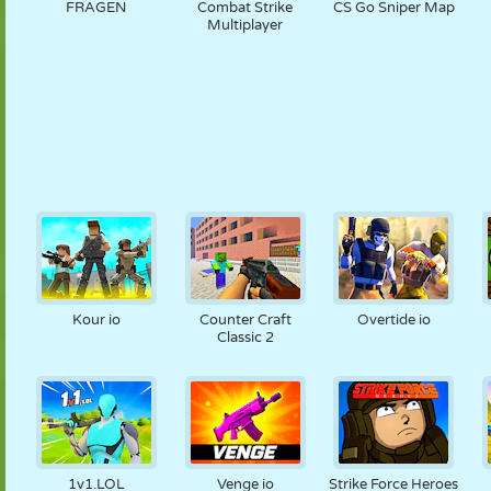
FRAGEN
Combat Strike
CS Go Sniper Map
Multiplayer
Kour io
Counter Craft
Overtide io
Classic 2
1v1.LOL
Venge io
Strike Force Heroes