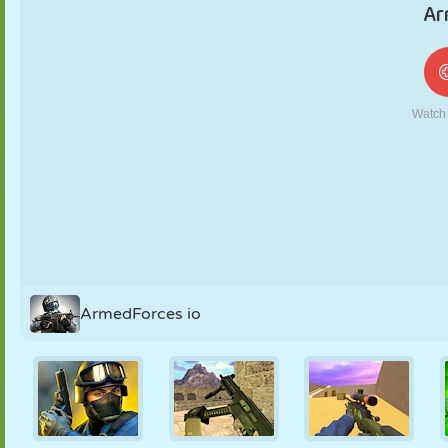
FANTOCHE
QUEBRA-
REAÇÃO
RETRÔ
ROBÔ
CABEÇA
ESTRATÉGIA
ACROBACIA
TANQUE
TÊNIS
JOGO DA
VELHA
ArmedForces io