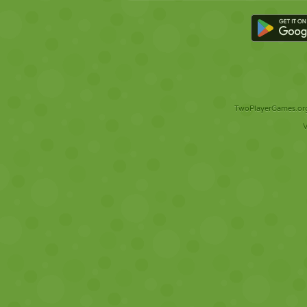
TwoPlayerGames.org 
V