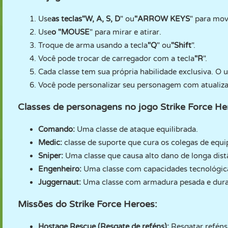
Use
as teclas
"W, A, S, D
" ou
"ARROW KEYS
" para mo
Use
o "MOUSE
" para mirar e atirar.
Troque de arma usando a tecla
"Q
" ou
"Shift
".
Você pode trocar de carregador com a tecla
"R
".
Cada classe tem sua própria habilidade exclusiva. O u
Você pode personalizar seu personagem com atualizaç
Classes de personagens no jogo Strike Force He
Comando:
Uma classe de ataque equilibrada.
Medic:
classe de suporte que cura os colegas de equi
Sniper:
Uma classe que causa alto dano de longa dist
Engenheiro:
Uma classe com capacidades tecnológic
Juggernaut:
Uma classe com armadura pesada e dura
Missões do Strike Force Heroes:
Hostage Rescue (Resgate de reféns):
Resgatar reféns 