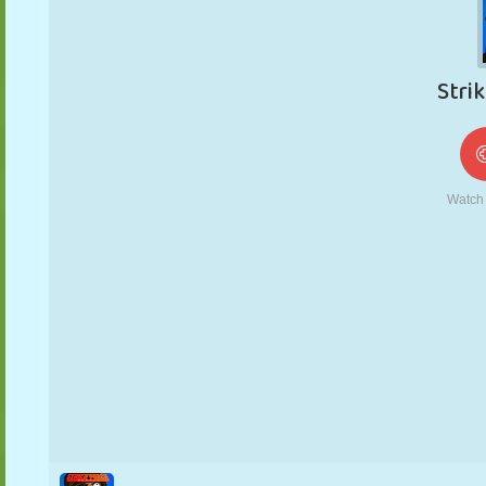
FANTOCHE
QUEBRA-
REAÇÃO
RETRÔ
ROBÔ
CABEÇA
ESTRATÉGIA
ACROBACIA
TANQUE
TÊNIS
JOGO DA
VELHA