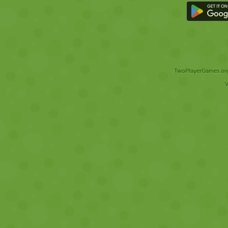
TwoPlayerGames.org 
V