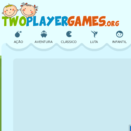
AÇÃO
AVENTURA
CLÁSSICO
LUTA
INFANTIL
3D
AVIÃO
ALIEN
EQUILÍBRIO
BASQUETE
CASTELO
XADREZ
CRAZY
DEFESA
DINOSSAURO
MENINAS
GOLFE
PULAR
MATEMÁTICA
LABIRINTO