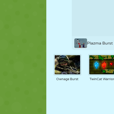
FANTOCHE
QUEBRA-
REAÇÃO
CABEÇA
ESTRATÉGIA
ACROBACIA
TANQUE
Plazma Burst
Ownage Burst
TwinCat Warrio