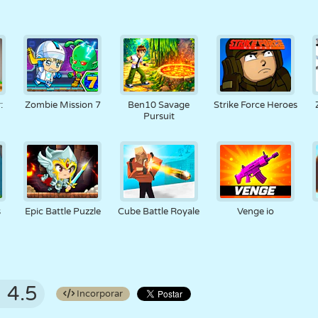
:
Zombie Mission 7
Ben10 Savage
Strike Force Heroes
Pursuit
s
Epic Battle Puzzle
Cube Battle Royale
Venge io
4.5
Incorporar