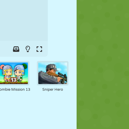
FUTEBOL
ESPAÇO
STICKMAN
GUERRA
LUTA LIVRE
ZUMBI
ombie Mission 13
Sniper Hero