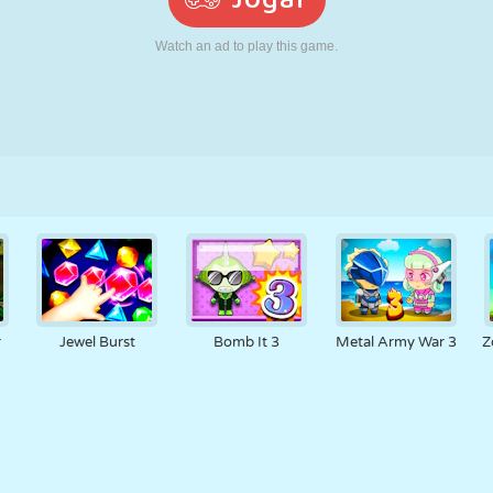
RETRÔ
ROBÔ
CORRER
ESCOLA
TIRO
TÊNIS
JOGO DA
TOUCH SCREEN
TORRE
CAMINHÃO
VELHA
r
Jewel Burst
Bomb It 3
Metal Army War 3
Z