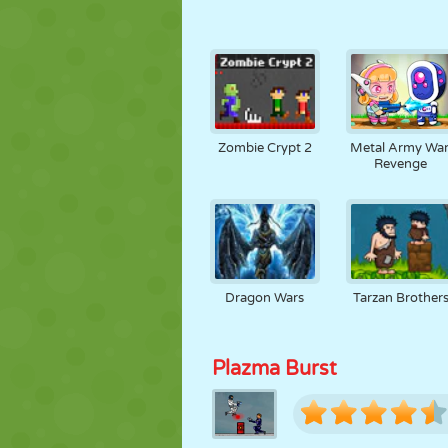
Zombie Crypt 2
Metal Army War
Revenge
Dragon Wars
Tarzan Brother
Plazma Burst