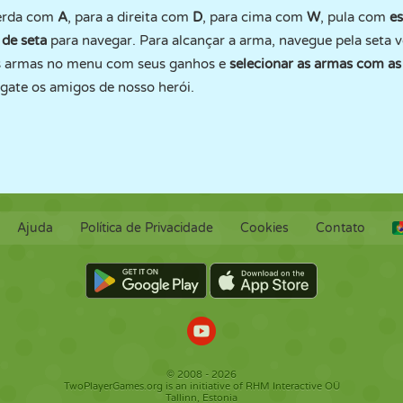
uerda com
A
, para a direita com
D
, para cima com
W
, pula com
e
s de seta
para navegar. Para alcançar a arma, navegue pela seta 
s armas no menu com seus ganhos e
selecionar as armas com as
sgate os amigos de nosso herói.
Ajuda
Política de Privacidade
Cookies
Contato
© 2008 - 2026
TwoPlayerGames.org is an initiative of RHM Interactive OÜ
Tallinn, Estonia