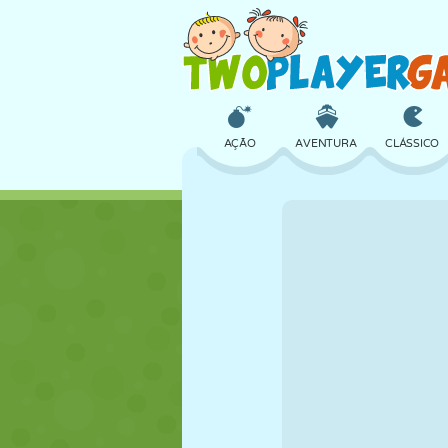
AÇÃO
AVENTURA
CLÁSSICO
3D
AVIÃO
ALIEN
CASTELO
XADREZ
CRAZY
MENINAS
GOLFE
PULAR