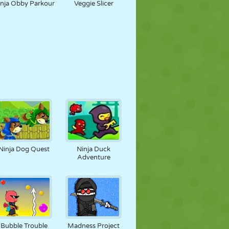
inja Obby Parkour
Veggie Slicer
Ninja Dog Quest
Ninja Duck
Adventure
Bubble Trouble
Madness Project