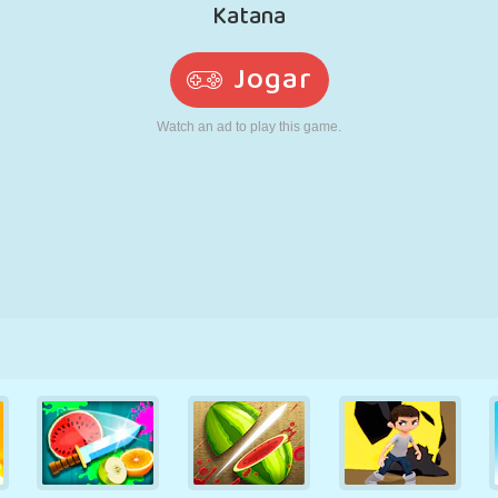
RETRÔ
ROBÔ
CORRER
ESCOLA
TIRO
TÊNIS
JOGO DA
TOUCH SCREEN
TORRE
CAMINHÃO
VELHA