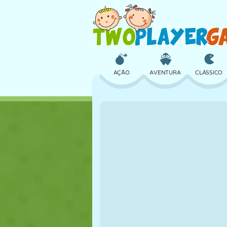
AÇÃO
AVENTURA
CLÁSSICO
3D
AVIÃO
ALIEN
CASTELO
XADREZ
CRAZY
MENINAS
GOLFE
PULAR