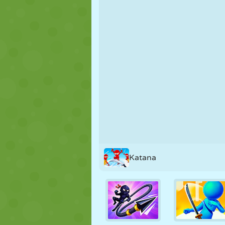
FANTOCHE
QUEBRA-
REAÇÃO
CABEÇA
ESTRATÉGIA
ACROBACIA
TANQUE
Katana