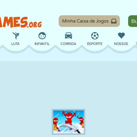
Minha Caixa de Jogos
LUTA
INFANTIL
CORRIDA
ESPORTE
NOSSOS
EQUILÍBRIO
BASQUETE
BATALHA
BILHAR
TABULEIRO
DEFESA
DINOSSAURO
DIRIGIR
EDUCACIONAL
ESCAPE
MATEMÁTICA
LABIRINTO
MONSTRO
MOTO
ONLINE