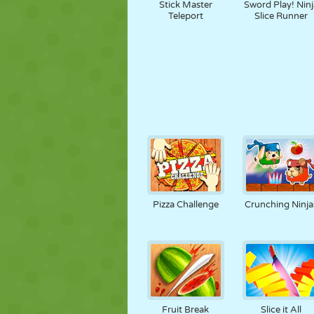
Stick Master
Sword Play! Ninj
Teleport
Slice Runner
Pizza Challenge
Crunching Ninja
Fruit Break
Slice it All