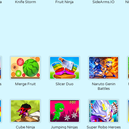
a
Knife Storm
Fruit Ninja
SideArms.IO
N
s
Merge Fruit
Slicer Duo
Naruto Genin
Battles
Cube Ninja
Jumping Ninjas
Super Robo Heroes