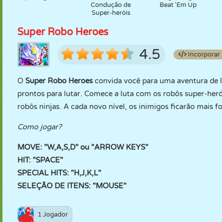
Condução de
Beat 'Em Up
Super-heróis
Super Robo Heroes
4.5
Incorporar
O
Super Robo Heroes
convida você para uma aventura de lo
prontos para lutar. Comece a luta com os robôs super-heró
robôs ninjas. A cada novo nível, os inimigos ficarão mais f
Como jogar?
MOVE: "W,A,S,D" ou "ARROW KEYS"
HIT: "SPACE"
SPECIAL HITS: "H,J,K,L"
SELEÇÃO DE ITENS: "MOUSE"
1 Jogador