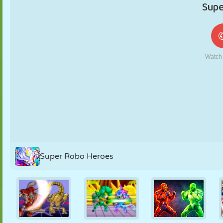
FANTOCHE
QUEBRA-
REAÇÃO
RETRÔ
ROBÔ
CABEÇA
ESTRATÉGIA
ACROBACIA
TANQUE
TÊNIS
JOGO DA
VELHA
Super Robo Heroes