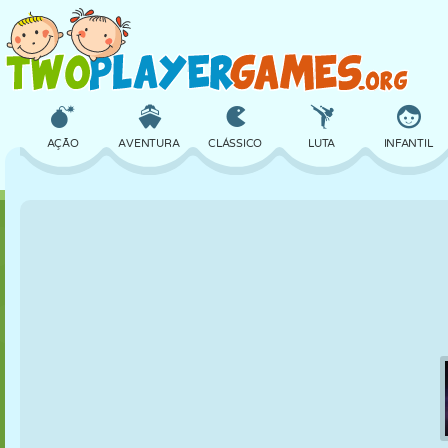
AÇÃO
AVENTURA
CLÁSSICO
LUTA
INFANTIL
3D
AVIÃO
ALIEN
EQUILÍBRIO
BASQUETE
CASTELO
XADREZ
CRAZY
DEFESA
DINOSSAURO
MENINAS
GOLFE
PULAR
MATEMÁTICA
LABIRINTO