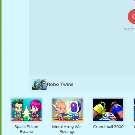
FANTOCHE
QUEBRA-
REAÇÃO
RETRÔ
ROBÔ
CABEÇA
ESTRATÉGIA
ACROBACIA
TANQUE
TÊNIS
JOGO DA
VELHA
Robo Twins
Space Prison
Metal Army War:
Crunchball 3000
Escape
Revenge