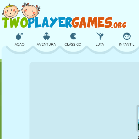
AÇÃO
AVENTURA
CLÁSSICO
LUTA
INFANTIL
3D
AVIÃO
ALIEN
EQUILÍBRIO
BASQUETE
CASTELO
XADREZ
CRAZY
DEFESA
DINOSSAURO
MENINAS
GOLFE
PULAR
MATEMÁTICA
LABIRINTO