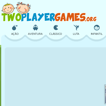
AÇÃO
AVENTURA
CLÁSSICO
LUTA
INFANTIL
3D
AVIÃO
ALIEN
EQUILÍBRIO
BASQUETE
CASTELO
XADREZ
CRAZY
DEFESA
DINOSSAURO
MENINAS
GOLFE
PULAR
MATEMÁTICA
LABIRINTO