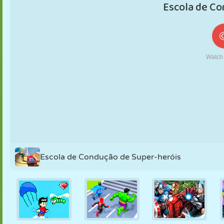
FANTOCHE
QUEBRA-
REAÇÃO
RETRÔ
ROBÔ
CABEÇA
ESTRATÉGIA
ACROBACIA
TANQUE
TÊNIS
JOGO DA
VELHA
Escola de Condução de Super-heróis