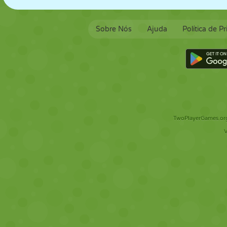
Sobre Nós
Ajuda
Política de P
TwoPlayerGames.org 
V