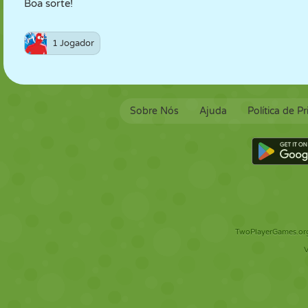
Boa sorte!
1 Jogador
Sobre Nós
Ajuda
Política de P
TwoPlayerGames.org 
V