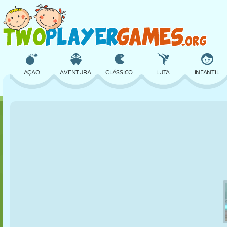
AÇÃO
AVENTURA
CLÁSSICO
LUTA
INFANTIL
3D
AVIÃO
ALIEN
EQUILÍBRIO
BASQUETE
CASTELO
XADREZ
CRAZY
DEFESA
DINOSSAURO
MENINAS
GOLFE
PULAR
MATEMÁTICA
LABIRINTO