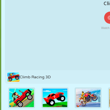
FANTOCHE
QUEBRA-
REAÇÃO
RETRÔ
ROBÔ
CABEÇA
ESTRATÉGIA
ACROBACIA
TANQUE
TÊNIS
JOGO DA
VELHA
Climb Racing 3D