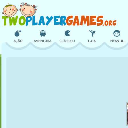
AÇÃO
AVENTURA
CLÁSSICO
LUTA
INFANTIL
3D
AVIÃO
ALIEN
EQUILÍBRIO
BASQUETE
CASTELO
XADREZ
CRAZY
DEFESA
DINOSSAURO
MENINAS
GOLFE
PULAR
MATEMÁTICA
LABIRINTO