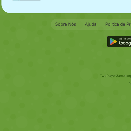
Sobre Nós
Ajuda
Política de P
TwoPlayerGames.org 
V