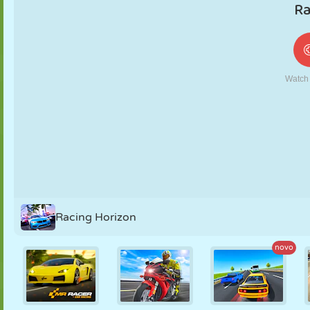
FANTOCHE
QUEBRA-
REAÇÃO
RETRÔ
ROBÔ
CABEÇA
ESTRATÉGIA
ACROBACIA
TANQUE
TÊNIS
JOGO DA
VELHA
Racing Horizon
novo