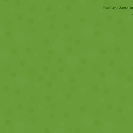
TwoPlayerGames.org