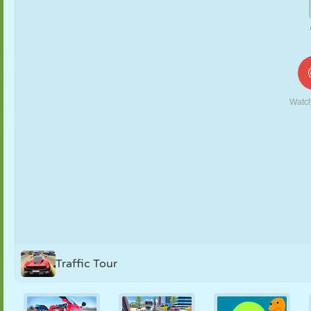
FANTOCHE
QUEBRA-
REAÇÃO
RETRÔ
ROBÔ
CABEÇA
ESTRATÉGIA
ACROBACIA
TANQUE
TÊNIS
JOGO DA
VELHA
Traffic Tour