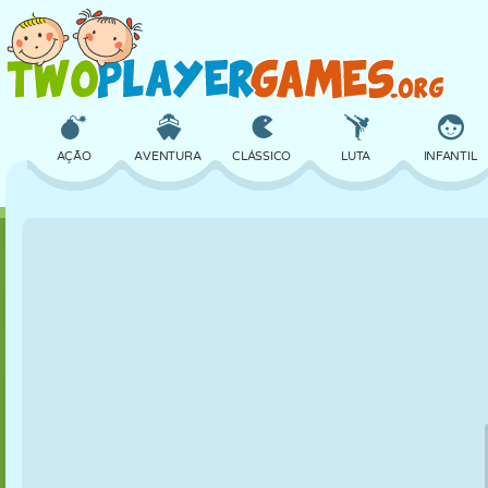
AÇÃO
AVENTURA
CLÁSSICO
LUTA
INFANTIL
3D
AVIÃO
ALIEN
EQUILÍBRIO
BASQUETE
CASTELO
XADREZ
CRAZY
DEFESA
DINOSSAUR
MENINAS
GOLFE
PULAR
MATEMÁTICA
LABIRINTO