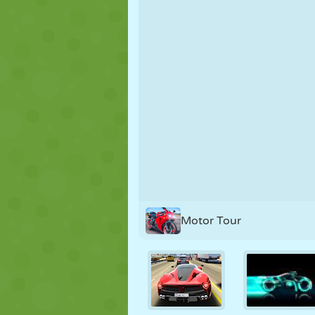
FANTOCHE
QUEBRA-
REAÇÃO
CABEÇA
ESTRATÉGIA
ACROBACIA
TANQUE
Motor Tour