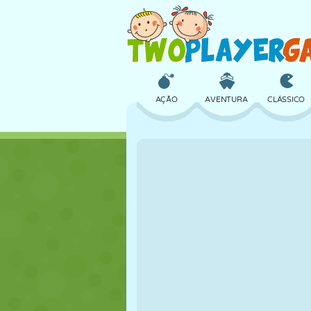
AÇÃO
AVENTURA
CLÁSSICO
3D
AVIÃO
ALIEN
CASTELO
XADREZ
CRAZY
MENINAS
GOLFE
PULAR