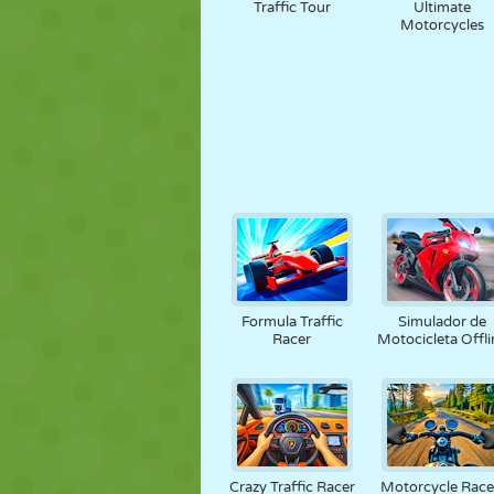
Traffic Tour
Ultimate
Motorcycles
Formula Traffic
Simulador de
Racer
Motocicleta Offli
Crazy Traffic Racer
Motorcycle Race