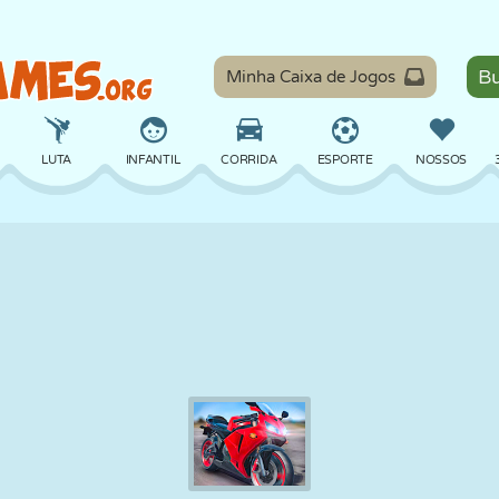
Minha Caixa de Jogos
LUTA
INFANTIL
CORRIDA
ESPORTE
NOSSOS
EQUILÍBRIO
BASQUETE
BATALHA
BILHAR
TABULEIRO
DEFESA
DINOSSAURO
DIRIGIR
EDUCACIONAL
ESCAPE
MATEMÁTICA
LABIRINTO
MONSTRO
MOTO
ONLINE