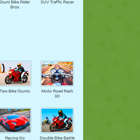
Stunt Bike Rider
SUV Traffic Racer
Bros
Two Bike Stunts
Moto Road Rash
3D
Racing Go
Double Bike Battle