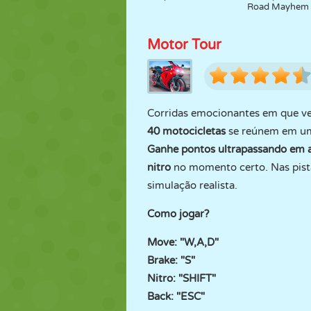
Road Mayhem
Motor Tour
Corridas emocionantes em que ve
40 motocicletas
se reúnem em um 
Ganhe pontos ultrapassando em a
nitro
no momento certo. Nas pista
simulação realista.
Como jogar?
Move: "W,A,D"
Brake: "S"
Nitro: "SHIFT"
Back: "ESC"