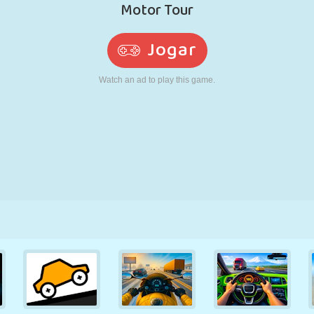
RETRÔ
ROBÔ
CORRER
ESCOLA
TIRO
TÊNIS
JOGO DA
TOUCH SCREEN
TORRE
CAMINHÃO
VELHA