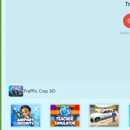
FANTOCHE
QUEBRA-
REAÇÃO
RETRÔ
ROBÔ
CABEÇA
ESTRATÉGIA
ACROBACIA
TANQUE
TÊNIS
JOGO DA
VELHA
Traffic Cop 3D