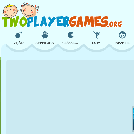
AÇÃO
AVENTURA
CLÁSSICO
LUTA
INFANTIL
3D
AVIÃO
ALIEN
EQUILÍBRIO
BASQUETE
CASTELO
XADREZ
CRAZY
DEFESA
DINOSSAURO
MENINAS
GOLFE
PULAR
MATEMÁTICA
LABIRINTO