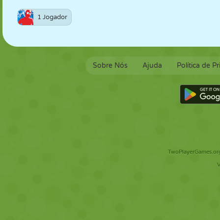
1 Jogador
Sobre Nós
Ajuda
Política de P
TwoPlayerGames.org 
V