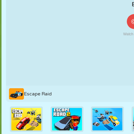
FANTOCHE
QUEBRA-
REAÇÃO
RETRÔ
ROBÔ
CABEÇA
ESTRATÉGIA
ACROBACIA
TANQUE
TÊNIS
JOGO DA
VELHA
Escape Raid