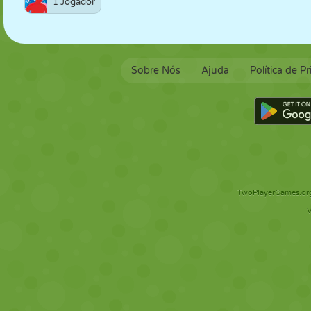
1 Jogador
Sobre Nós
Ajuda
Política de P
TwoPlayerGames.org 
V