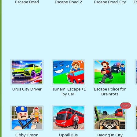
Escape Road
Escape Road 2
Escape Road City
E
Urus City Driver
Tsunami Escape +1
Escape Police for
by Car
Brainrots
novo
Obby Prison
Uphill Bus
Racing in City