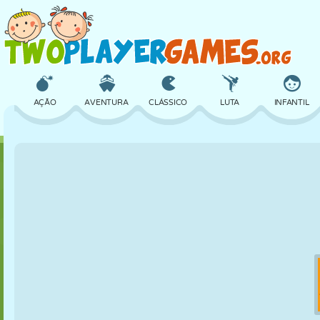
AÇÃO
AVENTURA
CLÁSSICO
LUTA
INFANTIL
3D
AVIÃO
ALIEN
EQUILÍBRIO
BASQUETE
CASTELO
XADREZ
CRAZY
DEFESA
DINOSSAURO
MENINAS
GOLFE
PULAR
MATEMÁTICA
LABIRINTO