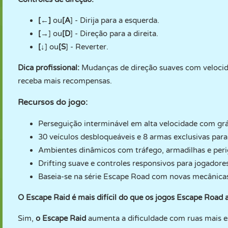
[←]
ou
[A
] - Dirija para a esquerda.
[→
] ou
[D
] - Direção para a direita.
[↓
] ou
[S
] - Reverter.
Dica profissional:
Mudanças de direção suaves com velocid
receba mais recompensas.
Recursos do jogo:
Perseguição interminável em alta velocidade com gráf
30 veículos desbloqueáveis e 8 armas exclusivas par
Ambientes dinâmicos com tráfego, armadilhas e peri
Drifting suave e controles responsivos para jogadores
Baseia-se na série Escape Road com novas mecânicas
O Escape Raid é mais difícil do que os jogos Escape Road 
Sim,
o Escape Raid
aumenta a dificuldade com ruas mais es