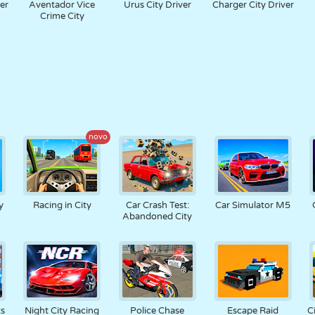
er
Aventador Vice
Urus City Driver
Charger City Driver
Crime City
novo
y
Racing in City
Car Crash Test:
Car Simulator M5
Abandoned City
ts
Night City Racing
Police Chase
Escape Raid
C