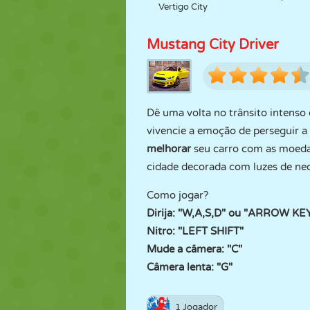
Vertigo City
Mustang City Driver
Dê uma volta no trânsito intenso
vivencie a emoção de perseguir a
melhorar
seu carro com as moedas
cidade decorada com luzes de ne
Como jogar?
Dirija: "W,A,S,D" ou "ARROW KE
Nitro: "LEFT SHIFT"
Mude a câmera: "C"
Câmera lenta: "G"
1 Jogador