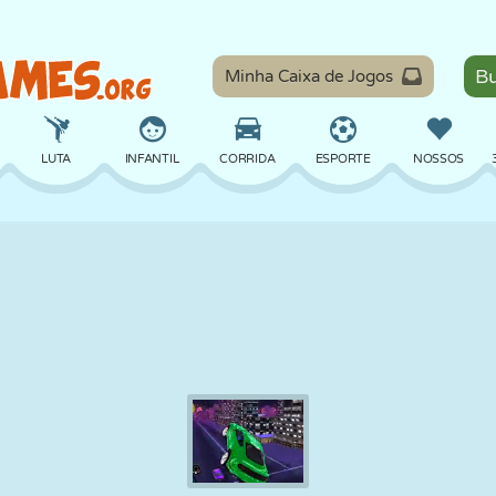
Minha Caixa de Jogos
LUTA
INFANTIL
CORRIDA
ESPORTE
NOSSOS
EQUILÍBRIO
BASQUETE
BATALHA
BILHAR
TABULEIRO
DEFESA
DINOSSAURO
DIRIGIR
EDUCACIONAL
ESCAPE
MATEMÁTICA
LABIRINTO
MONSTRO
MOTO
ONLINE