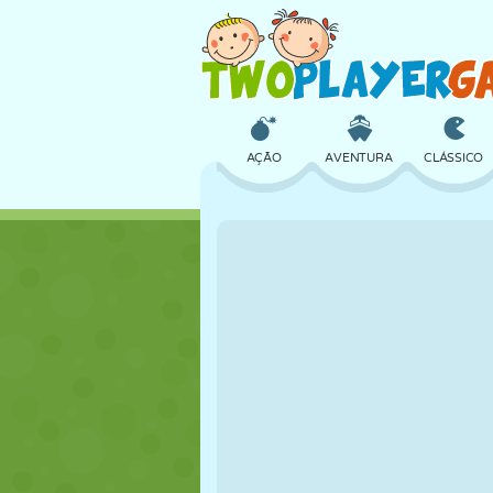
AÇÃO
AVENTURA
CLÁSSICO
3D
AVIÃO
ALIEN
CASTELO
XADREZ
CRAZY
MENINAS
GOLFE
PULAR