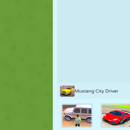
FANTOCHE
QUEBRA-
REAÇÃO
CABEÇA
ESTRATÉGIA
ACROBACIA
TANQUE
Mustang City Driver