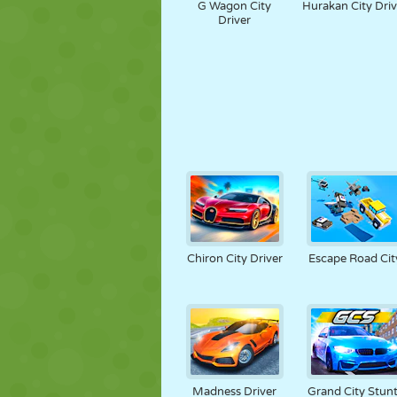
G Wagon City
Hurakan City Driv
Driver
Chiron City Driver
Escape Road Cit
Madness Driver
Grand City Stun