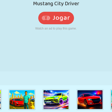
RETRÔ
ROBÔ
CORRER
ESCOLA
TIRO
TÊNIS
JOGO DA
TOUCH SCREEN
TORRE
CAMINHÃO
VELHA