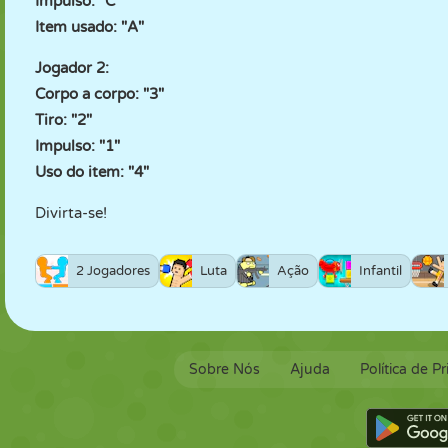
Impulso: "C"
Item usado: "A"
Jogador 2:
Corpo a corpo: "3"
Tiro: "2"
Impulso: "1"
Uso do item: "4"
Divirta-se!
2 Jogadores
Luta
Ação
Infantil
Sobre Nós
Ajuda
Política de P