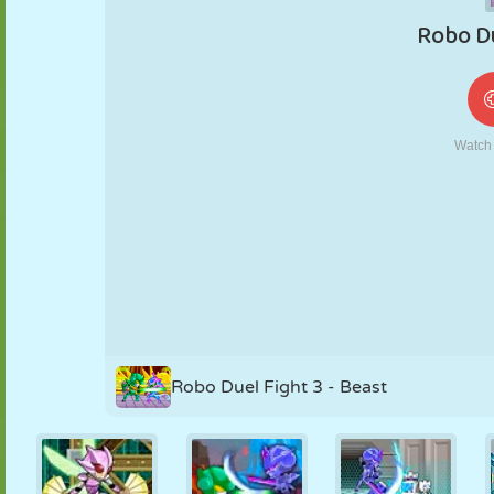
FANTOCHE
QUEBRA-
REAÇÃO
RETRÔ
ROBÔ
CABEÇA
ESTRATÉGIA
ACROBACIA
TANQUE
TÊNIS
JOGO DA
VELHA
Robo Duel Fight 3 - Beast