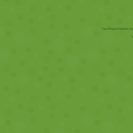
TwoPlayerGames.org 
V