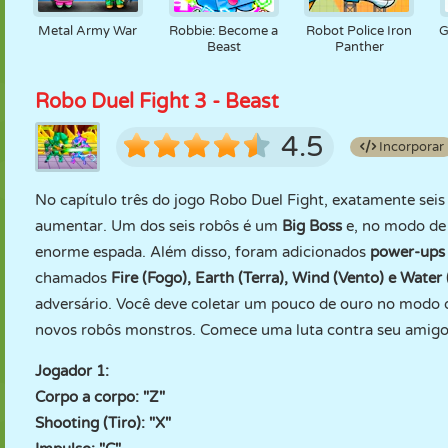
Metal Army War
Robbie: Become a
Robot Police Iron
G
Beast
Panther
Robo Duel Fight 3 - Beast
4.5
Incorporar
No capítulo três do jogo Robo Duel Fight, exatamente seis
aumentar. Um dos seis robôs é um
Big Boss
e, no modo de 
enorme espada. Além disso, foram adicionados
power-ups
chamados
Fire (Fogo), Earth (Terra), Wind (Vento) e Water
adversário. Você deve coletar um pouco de ouro no modo d
novos robôs monstros. Comece uma luta contra seu amigo 
Jogador 1:
Corpo a corpo: "Z"
Shooting (Tiro): "X"