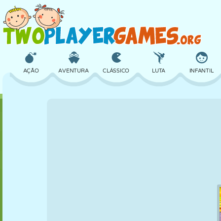
AÇÃO
AVENTURA
CLÁSSICO
LUTA
INFANTIL
3D
AVIÃO
ALIEN
EQUILÍBRIO
BASQUETE
CASTELO
XADREZ
CRAZY
DEFESA
DINOSSAURO
MENINAS
GOLFE
PULAR
MATEMÁTICA
LABIRINTO