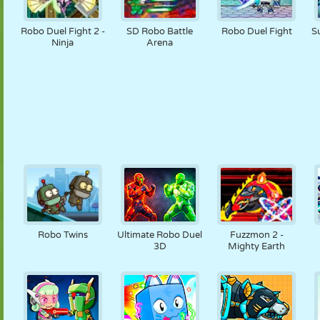
Robo Duel Fight 2 -
SD Robo Battle
Robo Duel Fight
S
Ninja
Arena
Robo Twins
Ultimate Robo Duel
Fuzzmon 2 -
3D
Mighty Earth