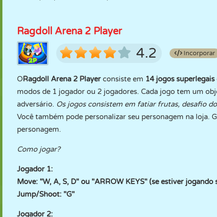
Ragdoll Arena 2 Player
4.2
Incorporar
O
Ragdoll Arena 2 Player
consiste em
14 jogos superlegais
modos de 1 jogador ou 2 jogadores. Cada jogo tem um objet
adversário.
Os jogos consistem em fatiar frutas, desafio do
Você também pode personalizar seu personagem na loja. G
personagem.
Como jogar?
Jogador 1:
Move: "W, A, S, D" ou "ARROW KEYS" (se estiver jogando 
Jump/Shoot: "G"
Jogador 2: