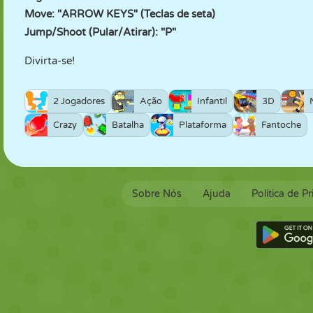
Move: "ARROW KEYS" (Teclas de seta)
Jump/Shoot (Pular/Atirar): "P"
Divirta-se!
2 Jogadores
Ação
Infantil
3D
Crazy
Batalha
Plataforma
Fantoche
Sobre Nós
Ajuda
Política de P