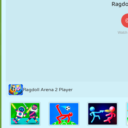
FANTOCHE
QUEBRA-
REAÇÃO
RETRÔ
ROBÔ
CABEÇA
ESTRATÉGIA
ACROBACIA
TANQUE
TÊNIS
JOGO DA
VELHA
Ragdoll Arena 2 Player