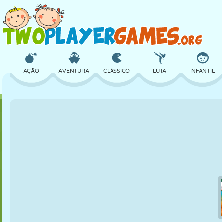
AÇÃO
AVENTURA
CLÁSSICO
LUTA
INFANTIL
3D
AVIÃO
ALIEN
EQUILÍBRIO
BASQUETE
CASTELO
XADREZ
CRAZY
DEFESA
DINOSSAURO
MENINAS
GOLFE
PULAR
MATEMÁTICA
LABIRINTO