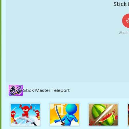
FANTOCHE
QUEBRA-
REAÇÃO
RETRÔ
ROBÔ
CABEÇA
ESTRATÉGIA
ACROBACIA
TANQUE
TÊNIS
JOGO DA
VELHA
Stick Master Teleport