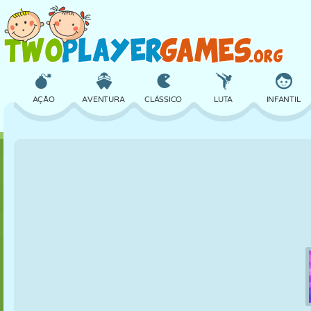
AÇÃO
AVENTURA
CLÁSSICO
LUTA
INFANTIL
3D
AVIÃO
ALIEN
EQUILÍBRIO
BASQUETE
CASTELO
XADREZ
CRAZY
DEFESA
DINOSSAURO
MENINAS
GOLFE
PULAR
MATEMÁTICA
LABIRINTO