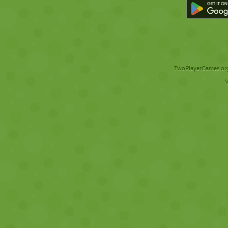
TwoPlayerGames.org 
V