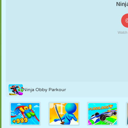
FANTOCHE
QUEBRA-
REAÇÃO
RETRÔ
ROBÔ
CABEÇA
ESTRATÉGIA
ACROBACIA
TANQUE
TÊNIS
JOGO DA
VELHA
Ninja Obby Parkour