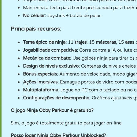
Mantenha a tecla para frente pressionada para fazer
No celular:
Joystick + botão de pular.
Principais recursos:
Tema épico de ninja:
11
trajes
, 15
máscaras
, 15
asas
c
Jogabilidade competitiva:
Corra contra a IA ou lute 
Mecânica de combate:
Use golpes ninja para tirar os 
Design de níveis exclusivo:
Centenas de níveis cheios 
Bônus especiais:
Aumento de velocidade, modo gigant
Ações imersivas:
Esmague portas de vidro com poder 
Multiplataforma:
Jogue no PC com o teclado ou no ce
Configurações de desempenho:
Gráficos ajustáveis 
O jogo Ninja Obby Parkour é gratuito?
Sim, o jogo é totalmente gratuito para jogar on-line.
Posso jogar Ninja Obby Parkour Unblocked?