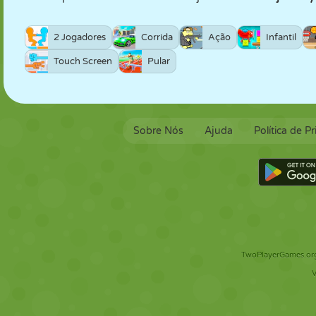
2 Jogadores
Corrida
Ação
Infantil
Touch Screen
Pular
Sobre Nós
Ajuda
Política de P
TwoPlayerGames.org 
V