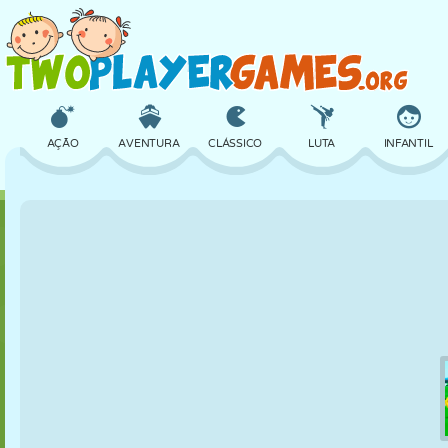
AÇÃO
AVENTURA
CLÁSSICO
LUTA
INFANTIL
3D
AVIÃO
ALIEN
EQUILÍBRIO
BASQUETE
CASTELO
XADREZ
CRAZY
DEFESA
DINOSSAURO
MENINAS
GOLFE
PULAR
MATEMÁTICA
LABIRINTO