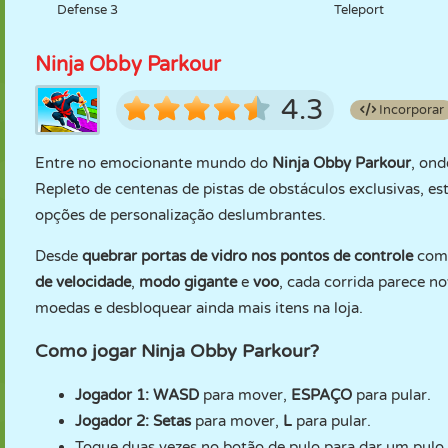
Defense 3
Teleport
Ninja Obby Parkour
4.3
Incorporar
Entre no emocionante mundo do
Ninja Obby Parkour
, ond
Repleto de centenas de pistas de obstáculos exclusivas, e
opções de personalização deslumbrantes.
Desde
quebrar portas de vidro nos pontos de controle
com 
de velocidade
,
modo gigante
e
voo
, cada corrida parece n
moedas e desbloquear ainda mais itens na loja.
Como jogar Ninja Obby Parkour?
Jogador 1:
WASD
para mover,
ESPAÇO
para pular.
Jogador 2:
Setas
para mover,
L
para pular.
Toque duas vezes no botão de pulo para dar um pulo