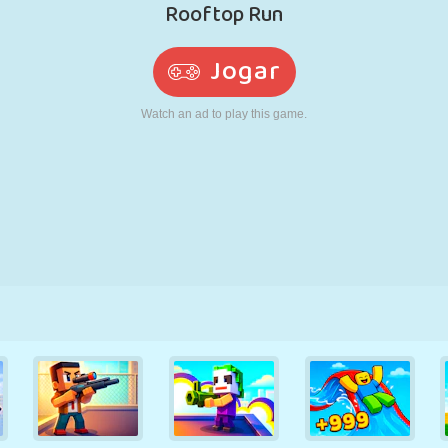
RETRÔ
ROBÔ
CORRER
ESCOLA
TIRO
TÊNIS
JOGO DA
TOUCH SCREEN
TORRE
CAMINHÃO
VELHA