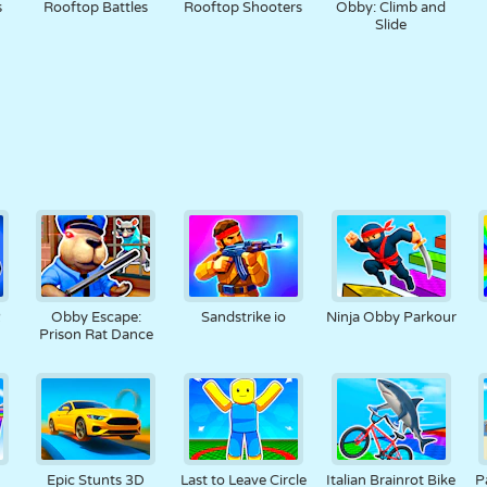
s
Rooftop Battles
Rooftop Shooters
Obby: Climb and
Slide
2
Obby Escape:
Sandstrike io
Ninja Obby Parkour
Prison Rat Dance
Epic Stunts 3D
Last to Leave Circle
Italian Brainrot Bike
P