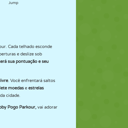
Jump
kour. Cada telhado esconde
erturas e deslize sob
será sua pontuação e seu
ivre
. Você enfrentará saltos
lete moedas
e
estrelas
 da cidade.
bby Pogo Parkour
,
vai adorar