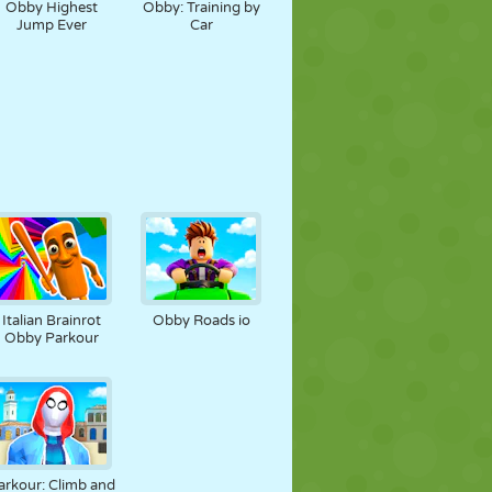
Obby Highest
Obby: Training by
Jump Ever
Car
Italian Brainrot
Obby Roads io
Obby Parkour
arkour: Climb and