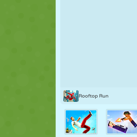
FANTOCHE
QUEBRA-
REAÇÃO
CABEÇA
ESTRATÉGIA
ACROBACIA
TANQUE
Rooftop Run