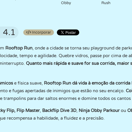
Obby
Rush
4.1
Incorporar
 em
Rooftop Run
, onde a cidade se torna seu playground de par
ocidade, tempo e agilidade. Quebre vidros, passe por cima de ab
ninterrupto.
Quanto mais rápida e suave for sua corrida, maior 
âmicos
e física suave,
Rooftop Run dá vida à emoção da corrida l
to e fugas apertadas de inimigos que estão no seu encalço.
Co
 de trampolins para dar saltos enormes e domine todos os cantos
ky Flip
,
Flip Master
,
Backflip Dive 3D
,
Ninja Obby Parkour
ou
O
que recompensa a habilidade, a fluidez e a precisão.