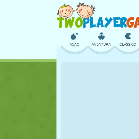
AÇÃO
AVENTURA
CLÁSSICO
3D
AVIÃO
ALIEN
CASTELO
XADREZ
CRAZY
MENINAS
GOLFE
PULAR