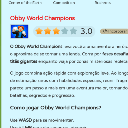
Center of the Earth
Competition
Brainrots
Obby World Champions
3.0
Incorporar
O Obby World Champions
leva você a uma aventura heróic
o aproxima de se tornar uma lenda. Corra por
fases desafia
titãs gigantes
enquanto viaja por zonas misteriosas repletas
O jogo combina ação rápida com exploração leve. Ao longo
de estimação raros com habilidades especiais, reunir frag
parece um passo a mais em uma aventura maior, tornando
batalhas, segredos e progressão.
Como jogar Obby World Champions?
Use
WASD
para se movimentar.
Use
o LMB
para dar socos ou interagir.