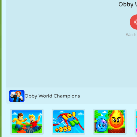
FANTOCHE
QUEBRA-
REAÇÃO
RETRÔ
ROBÔ
CABEÇA
ESTRATÉGIA
ACROBACIA
TANQUE
TÊNIS
JOGO DA
VELHA
Obby World Champions