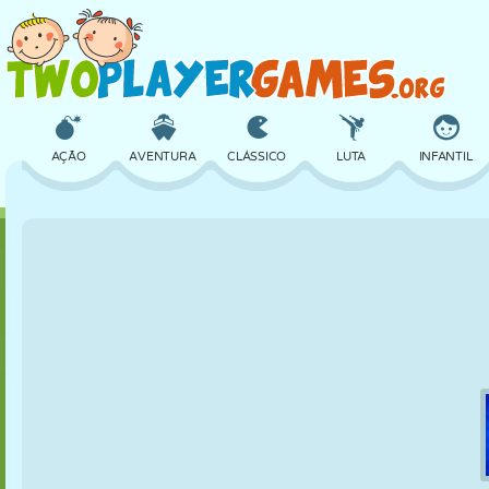
AÇÃO
AVENTURA
CLÁSSICO
LUTA
INFANTIL
3D
AVIÃO
ALIEN
EQUILÍBRIO
BASQUETE
CASTELO
XADREZ
CRAZY
DEFESA
DINOSSAURO
MENINAS
GOLFE
PULAR
MATEMÁTICA
LABIRINTO