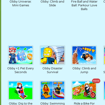
Obby Universe:
Obby: Climb and
Fire Ball and Water
O
Mini Games
Slide
Ball: Parkour Love
Balls
Obby +1 Pet Every
Obby Disaster
Obby: Climb and
Seconds
Survival
Jump
S
novo
Obby: Dig to the
Obby: Swimming
Ride a Bike For