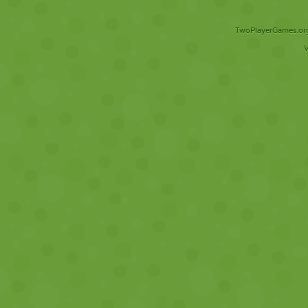
TwoPlayerGames.org 
V