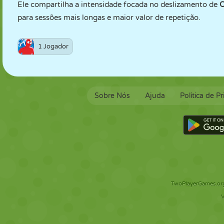
Ele compartilha a intensidade focada no deslizamento de
O
para sessões mais longas e maior valor de repetição.
1 Jogador
Sobre Nós
Ajuda
Política de P
TwoPlayerGames.org 
V