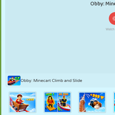
FANTOCHE
QUEBRA-
REAÇÃO
RETRÔ
ROBÔ
CABEÇA
ESTRATÉGIA
ACROBACIA
TANQUE
TÊNIS
JOGO DA
VELHA
Obby: Minecart Climb and Slide