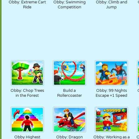
Obby: Extreme Cart
Obby: Swimming
Obby: Climb and
Ride
Competition
Jump
Obby: Chop Trees
Build a
Obby: 99 Nights
in the Forest
Rollercoaster
Escape +1 Speed
Obby Highest
Obby: Dragon
Obby: Working as a
O