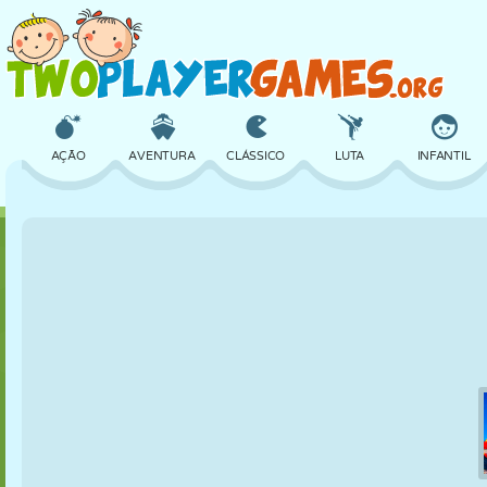
AÇÃO
AVENTURA
CLÁSSICO
LUTA
INFANTIL
3D
AVIÃO
ALIEN
EQUILÍBRIO
BASQUETE
CASTELO
XADREZ
CRAZY
DEFESA
DINOSSAURO
MENINAS
GOLFE
PULAR
MATEMÁTICA
LABIRINTO