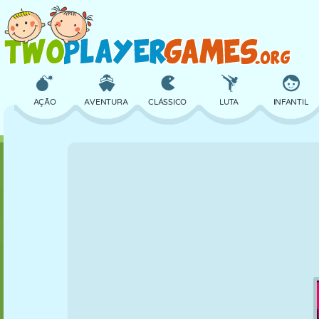
AÇÃO
AVENTURA
CLÁSSICO
LUTA
INFANTIL
3D
AVIÃO
ALIEN
EQUILÍBRIO
BASQUETE
CASTELO
XADREZ
CRAZY
DEFESA
DINOSSAURO
MENINAS
GOLFE
PULAR
MATEMÁTICA
LABIRINTO