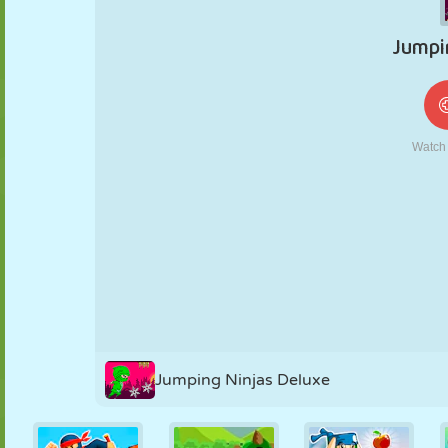
FANTOCHE
QUEBRA-
REAÇÃO
RETRÔ
ROBÔ
CABEÇA
ESTRATÉGIA
ACROBACIA
TANQUE
TÊNIS
JOGO DA
VELHA
Jumping Ninjas Deluxe