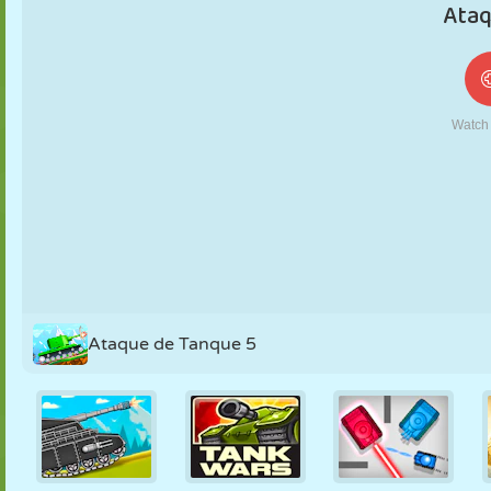
FANTOCHE
QUEBRA-
REAÇÃO
RETRÔ
ROBÔ
CABEÇA
ESTRATÉGIA
ACROBACIA
TANQUE
TÊNIS
JOGO DA
VELHA
Ataque de Tanque 5