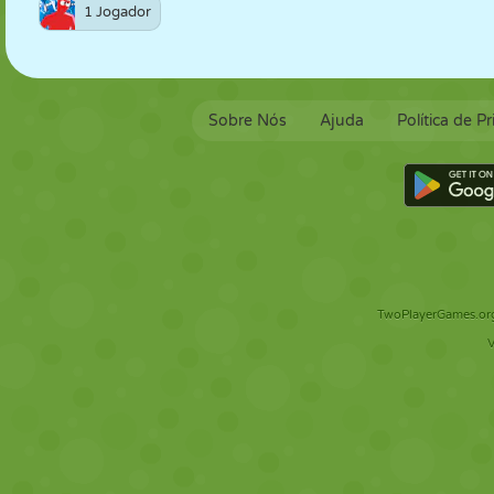
1 Jogador
Sobre Nós
Ajuda
Política de P
TwoPlayerGames.org 
V