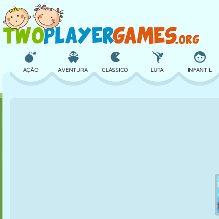
AÇÃO
AVENTURA
CLÁSSICO
LUTA
INFANTIL
3D
AVIÃO
ALIEN
EQUILÍBRIO
BASQUETE
CASTELO
XADREZ
CRAZY
DEFESA
DINOSSAURO
MENINAS
GOLFE
PULAR
MATEMÁTICA
LABIRINTO