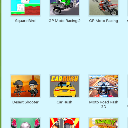
Square Bird
GP Moto Racing 2
GP Moto Racing
Desert Shooter
Car Rush
Moto Road Rash
3D