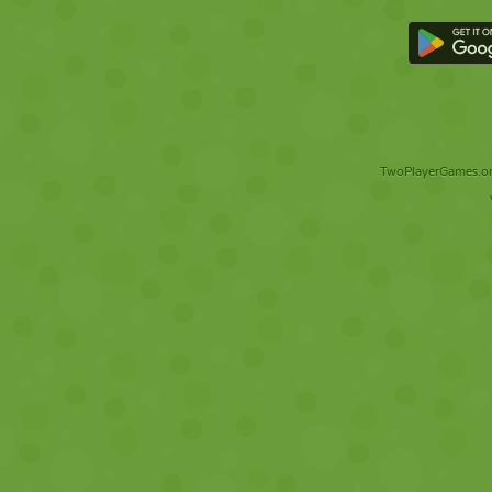
TwoPlayerGames.org