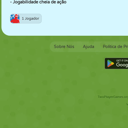
- Jogabilidade cheia de ação
1 Jogador
Sobre Nós
Ajuda
Política de P
TwoPlayerGames.org 
V