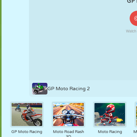
FANTOCHE
QUEBRA-
REAÇÃO
RETRÔ
ROBÔ
CABEÇA
ESTRATÉGIA
ACROBACIA
TANQUE
TÊNIS
JOGO DA
VELHA
GP Moto Racing 2
GP Moto Racing
Moto Road Rash
Moto Racing
M
3D