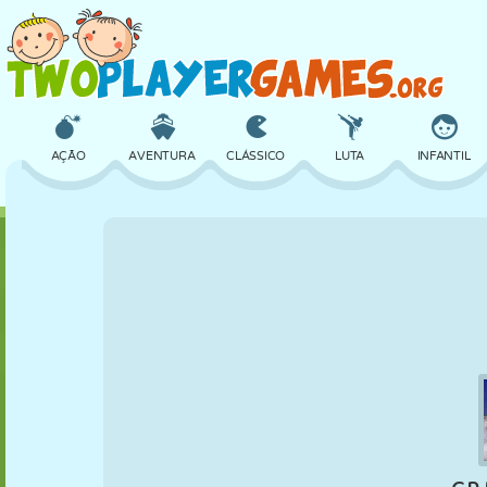
AÇÃO
AVENTURA
CLÁSSICO
LUTA
INFANTIL
3D
AVIÃO
ALIEN
EQUILÍBRIO
BASQUETE
CASTELO
XADREZ
CRAZY
DEFESA
DINOSSAURO
MENINAS
GOLFE
PULAR
MATEMÁTICA
LABIRINTO