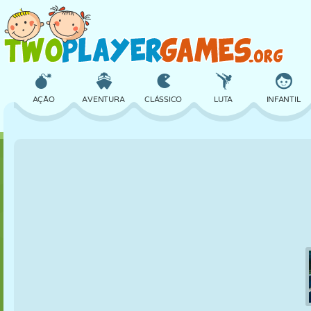
AÇÃO
AVENTURA
CLÁSSICO
LUTA
INFANTIL
3D
AVIÃO
ALIEN
EQUILÍBRIO
BASQUETE
CASTELO
XADREZ
CRAZY
DEFESA
DINOSSAURO
MENINAS
GOLFE
PULAR
MATEMÁTICA
LABIRINTO