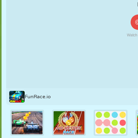
FANTOCHE
QUEBRA-
REAÇÃO
RETRÔ
ROBÔ
CABEÇA
ESTRATÉGIA
ACROBACIA
TANQUE
TÊNIS
JOGO DA
VELHA
FunRace.io