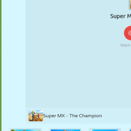
FANTOCHE
QUEBRA-
REAÇÃO
RETRÔ
ROBÔ
CABEÇA
ESTRATÉGIA
ACROBACIA
TANQUE
TÊNIS
JOGO DA
VELHA
Super MX - The Champion