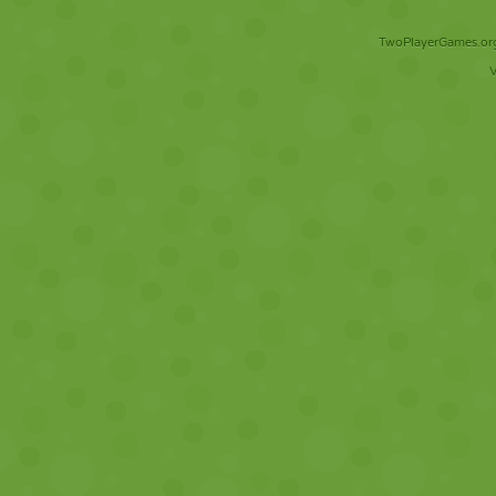
TwoPlayerGames.org 
V