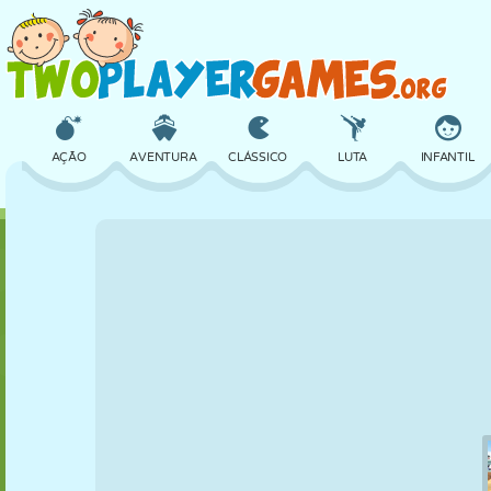
AÇÃO
AVENTURA
CLÁSSICO
LUTA
INFANTIL
3D
AVIÃO
ALIEN
EQUILÍBRIO
BASQUETE
CASTELO
XADREZ
CRAZY
DEFESA
DINOSSAURO
MENINAS
GOLFE
PULAR
MATEMÁTICA
LABIRINTO