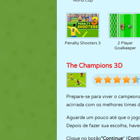
World Cup
Penalty Shooters 3
2 Player
Goalkeeper
The Champions 3D
Prepare-se para viver o campeon
acirrada com os melhores times 
Aguarde um pouco até que o jogo 
Depois de fazer sua escolha, hav
Clique no botão
"Continue
" (
Conti