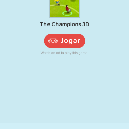
RETRÔ
ROBÔ
CORRER
ESCOLA
TIRO
TÊNIS
JOGO DA
TOUCH SCREEN
TORRE
CAMINHÃO
VELHA