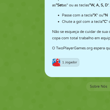
as
"Set
as" ou as teclas
"W, A, S, D
"
Passe com a tecla
"X
" ou
"N
Chute a gol com a tecla
"C
" 
Não se esqueça de cuidar de sua 
copa com total trabalho em equi
O TwoPlayerGames.org espera que 
1 Jogador
Sobre Nós