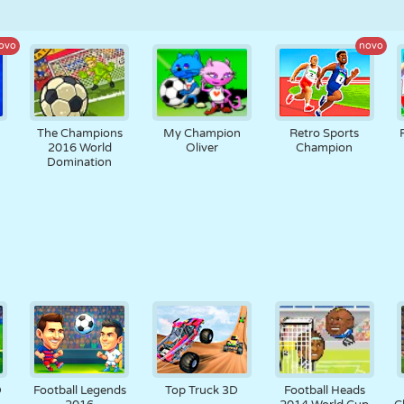
ovo
novo
The Champions
My Champion
Retro Sports
2016 World
Oliver
Champion
Domination
D
Football Legends
Top Truck 3D
Football Heads