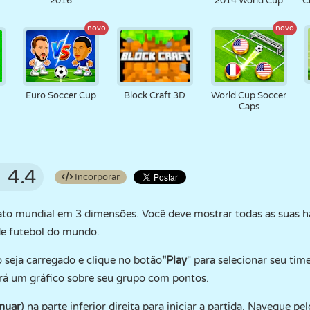
2016
2014 World Cup
C
novo
novo
Euro Soccer Cup
Block Craft 3D
World Cup Soccer
Caps
4.4
Incorporar
ato mundial em 3 dimensões. Você deve mostrar todas as suas h
de futebol do mundo.
seja carregado e clique no botão
"Play
" para selecionar seu time
erá um gráfico sobre seu grupo com pontos.
nuar
) na parte inferior direita para iniciar a partida. Navegue p