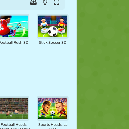
Football Rush 3D
Stick Soccer 3D
Football Heads
Sports Heads: La