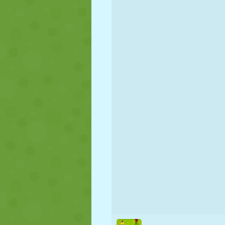
FANTOCHE
QUEBRA-
REAÇÃO
CABEÇA
ESTRATÉGIA
ACROBACIA
TANQUE