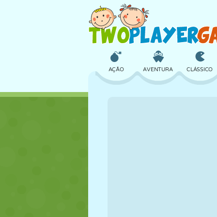
AÇÃO
AVENTURA
CLÁSSICO
3D
AVIÃO
ALIEN
CASTELO
XADREZ
CRAZY
MENINAS
GOLFE
PULAR