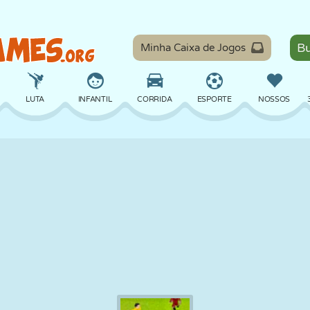
Minha Caixa de Jogos
LUTA
INFANTIL
CORRIDA
ESPORTE
NOSSOS
EQUILÍBRIO
BASQUETE
BATALHA
BILHAR
TABULEIRO
DEFESA
DINOSSAURO
DIRIGIR
EDUCACIONAL
ESCAPE
MATEMÁTICA
LABIRINTO
MONSTRO
MOTO
ONLINE