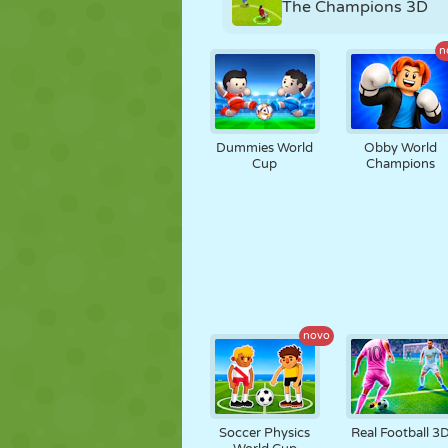
The Champions 3D
n
Dummies World
Obby World
Cup
Champions
novo
Soccer Physics
Real Football 3