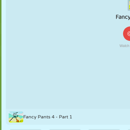
FANTOCHE
QUEBRA-
REAÇÃO
RETRÔ
ROBÔ
CABEÇA
ESTRATÉGIA
ACROBACIA
TANQUE
TÊNIS
JOGO DA
VELHA
Fancy Pants 4 - Part 1