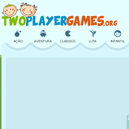
AÇÃO
AVENTURA
CLÁSSICO
LUTA
INFANTIL
3D
AVIÃO
ALIEN
EQUILÍBRIO
BASQUETE
CASTELO
XADREZ
CRAZY
DEFESA
DINOSSAURO
MENINAS
GOLFE
PULAR
MATEMÁTICA
LABIRINTO