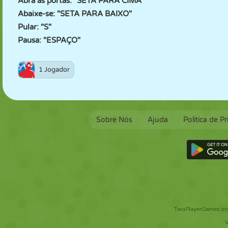
Abra as portas: "SETA PARA CIMA"
Abaixe-se: "SETA PARA BAIXO"
Pular: "S"
Pausa: "ESPAÇO"
1 Jogador
Sobre Nós
Ajuda
Política de P
TwoPlayerGames.org 
V