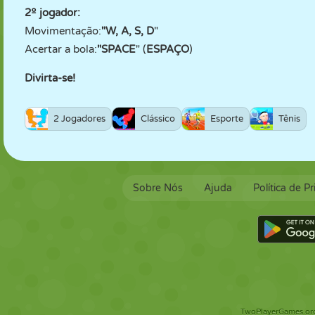
2º jogador:
Movimentação:
"W, A, S, D
"
Acertar a bola:
"SPACE
" (
ESPAÇO
)
Divirta-se!
2 Jogadores
Clássico
Esporte
Tênis
Sobre Nós
Ajuda
Política de P
TwoPlayerGames.org 