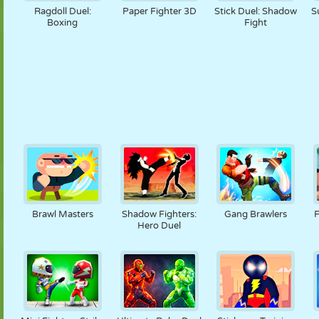
Ragdoll Duel:
Paper Fighter 3D
Stick Duel: Shadow
S
Boxing
Fight
Brawl Masters
Shadow Fighters:
Gang Brawlers
F
Hero Duel