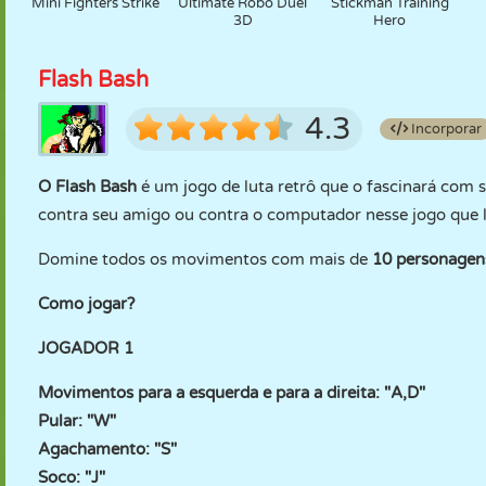
Mini Fighters Strike
Ultimate Robo Duel
Stickman Training
3D
Hero
Flash Bash
4.3
Incorporar
O Flash Bash
é um jogo de luta retrô que o fascinará com s
contra seu amigo ou contra o computador nesse jogo que l
Domine todos os movimentos com mais de
10 personagen
Como jogar?
JOGADOR 1
Movimentos para a esquerda e para a direita: "A,D"
Pular: "W"
Agachamento: "S"
Soco: "J"