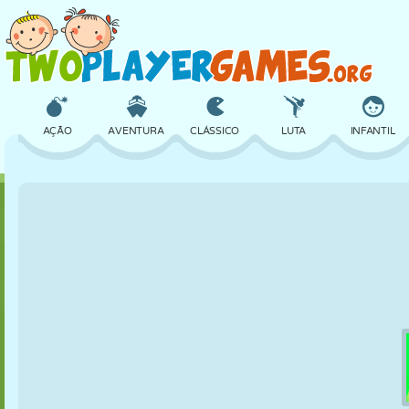
AÇÃO
AVENTURA
CLÁSSICO
LUTA
INFANTIL
3D
AVIÃO
ALIEN
EQUILÍBRIO
BASQUETE
CASTELO
XADREZ
CRAZY
DEFESA
DINOSSAURO
MENINAS
GOLFE
PULAR
MATEMÁTICA
LABIRINTO