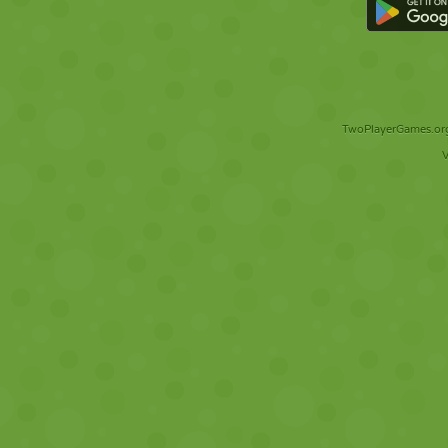
TwoPlayerGames.org 
V